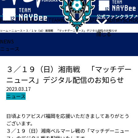
HOME
TICKET
MATCH
TEAM
NEWS
GOODS
FAN
ACADEMY
SCHO
ホーム
>
ニュース
>
３／１９（日）湘南戦 「マッチデーニュース」デジタル配信のお知らせ
閉じる
NEWS
ニュース
３／１９（日）湘南戦 「マッチデー
ニュース」デジタル配信のお知らせ
2023.03.17
ニュース
日頃よりアビスパ福岡を応援いただきましてありがとう
ございます。
３／１９（日）湘南ベルマーレ戦の「マッチデーニュー