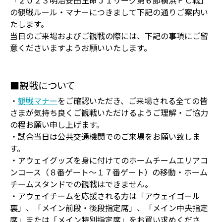
「２０２３明治安田生命Ｊ１リーグ第６節横浜ＦＣ戦」
の観戦ルール・マナーにつきまして下記の通りご案内い
たします。
当日のご来場およびご観戦の際には、下記の事項にご留
意くださいますようお願いいたします。
■観戦について
・
観戦マナー
をご確認いただき、ご来場される全ての皆
さまが気持ち良くご観戦いただけるようご理解・ご協力
の程お願い申し上げます。
・試合当日は公共交通機関でのご来場をお願い致しま
す。
・アウェイグッズを身に付けてのホームチームエリアコ
ンコース（８番ゲート〜１７番ゲート）の移動・ホーム
チームスタンドでの観戦はできません。
・アウェイチームを応援される方は「アウェイゴール
裏」、「メイン前段・後段指定席」、「メイン中央指定
席」または「メイン特別指定席」をお買い求めくださ