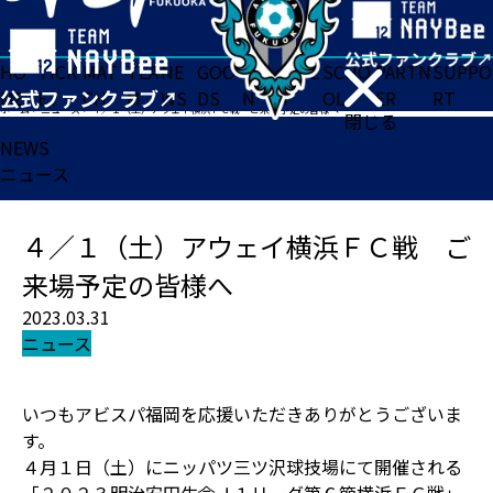
HO
TICK
MAT
TEA
NE
GOO
FA
ACADE
SCHO
PARTN
SUPPO
ME
ET
CH
M
WS
DS
N
MY
OL
ER
RT
ホーム
>
ニュース
>
４／１（土）アウェイ横浜ＦＣ戦 ご来場予定の皆様へ
閉じる
NEWS
ニュース
４／１（土）アウェイ横浜ＦＣ戦 ご
来場予定の皆様へ
2023.03.31
ニュース
いつもアビスパ福岡を応援いただきありがとうございま
す。
４月１日（土）にニッパツ三ツ沢球技場にて開催される