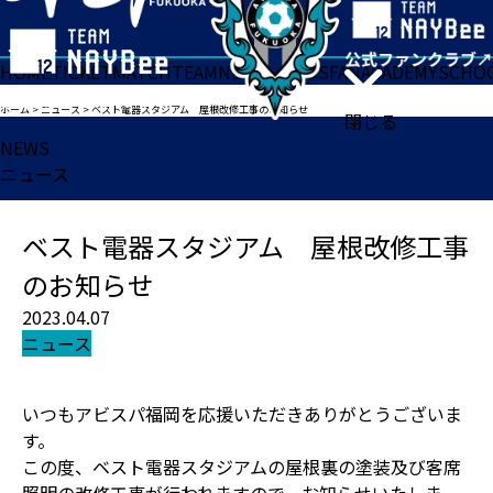
HOME
TICKET
MATCH
TEAM
NEWS
GOODS
FAN
ACADEMY
SCHO
ホーム
>
ニュース
>
ベスト電器スタジアム 屋根改修工事のお知らせ
閉じる
NEWS
ニュース
ベスト電器スタジアム 屋根改修工事
のお知らせ
2023.04.07
ニュース
いつもアビスパ福岡を応援いただきありがとうございま
す。
この度、ベスト電器スタジアムの屋根裏の塗装及び客席