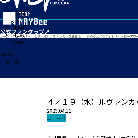
HOME
MATCH
TEAM
TICKET
ホーム
>
ニュース
>
４／１９（水）ルヴァンカップ鹿島戦 「春のグルメ祭り」＆「ハッピーアワ
NEWS
NEWS
ニュース
４／１９（水）ルヴァンカ
2023.04.11
ニュース
４月開催ホームゲーム３試合は「春のグ