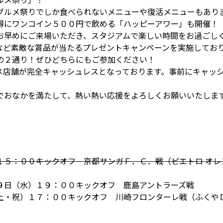
グルメ祭りでしか食べられないメニューや復活メニューもあり
得にワンコイン５００円で飲める「ハッピーアワー」も開催！
お早めにご来場いただき、スタジアムで楽しい時間をお過ごし
など素敵な賞品が当たるプレゼントキャンペーンを実施してお
の２通り！ぜひどちらにもご参加ください！
メ店舗が完全キャッシュレスとなっております。事前にキャッ
でおなかを満たして、熱い熱い応援をよろしくお願いいたしま
１５：００キックオフ 京都サンガＦ．Ｃ．戦（ピエトロ オレ
９日（水）１９：００キックオフ 鹿島アントラーズ戦
土・祝）１７：００キックオフ 川崎フロンターレ戦（ふくや