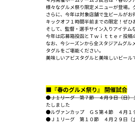
様々なグルメ祭り限定メニューが登場。
さらに、今年は対象店舗で生ビールがお
キックオフ１時間半前までの限定！ぜひ
そして、監督・選手サイン入りアイテム
今年は応募箱投函とＴｗｉｔｔｅｒ投稿
なお、今シーズンから全スタジアムグル
タグルをご堪能ください。
美味しいアビスタグルと美味しいビール
■『春のグルメ祭り』 開催試合
●Ｊ１リーグ 第７節 ４月９日（日）
たしました
●ルヴァンカップ ＧＳ第４節 ４月１
●Ｊ１リーグ 第１０節 ４月２９日（