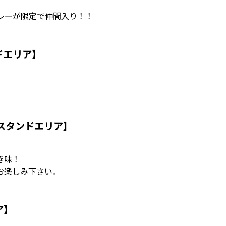
レーが限定で仲間入り！！
ドエリア】
スタンドエリア】
き味！
お楽しみ下さい。
ア】