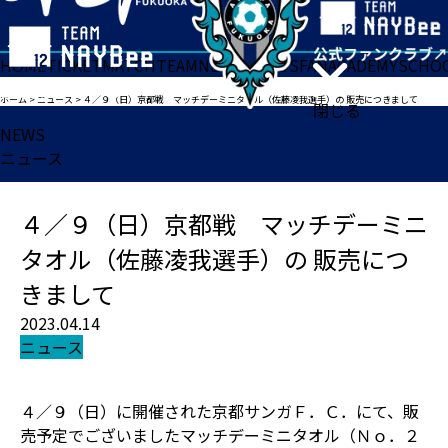
HOME
TICKET
MATCH
TEAM
NEWS
GOODS
FAN
ACADEMY
SCHO
ホーム
>
ニュース
>
４／９（日）京都戦 マッチデーミニタオル（佐藤凌我選手）の 販売につきまして
閉じる
NEWS
ニュース
４／９（日）京都戦 マッチデーミニ
タオル（佐藤凌我選手）の 販売につ
きまして
2023.04.14
ニュース
４／９（日）に開催された京都サンガＦ．Ｃ．にて、販
売予定でございましたマッチデーミニタオル（Ｎｏ．２