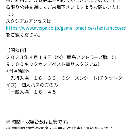
※ご利用いだける駐車場も限りがございますので、でき
る限り公共交通にてご来場下さいますようお願いいたし
ます。
スタジアムアクセスは
https://www.avispa.co.jp/game_practice/stadiumaccess
をご覧ください。
【開催日】
２０２３年４月１９日（水） 鹿島アントラーズ戦 （１
９：００キックオフ／ベスト電器スタジアム）
<開場時間>
［先行入場］１６：３０ ※シーズンシート(チケットタ
イプ)・個人パスの方のみ
［一般入場］１６：４５
※ 時間・収容台数は目安です。
※ 開門時間前の道路・歩道への駐車はおやめ下さい。