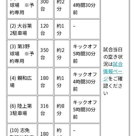
300
約2
球場 ※予
4時間30分
台
分
約専用
前
(2) 大谷第
120
約1
–
2駐車場
台
分
(3) 第3野
キックオフ
試合当日
350
約2
球場 ※予
5時間30分
の空き状
台
分
約専用
前
況は
試合
情報ペー
キックオフ
(4) 親和広
180
約1
ジ
をご確
4時間30分
場
台
分
認くださ
前
い
キックオフ
(6) 陸上第
316
約8
5時間30分
3駐車場
台
分
前
(10) 志免
約
–
180