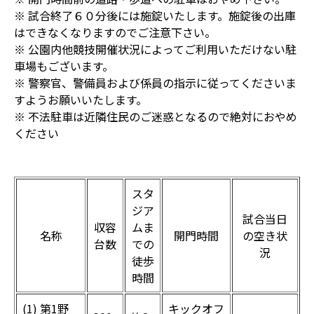
※ 試合終了６０分後には施錠いたします。施錠後の出庫
はできなくなりますのでご注意下さい。
※ 公園内他競技開催状況によってご利用いただけない駐
車場もございます。
※ 警察官、警備員および係員の指示に従ってくださいま
すようお願いいたします。
※ 不法駐車は近隣住民のご迷惑となるので絶対におやめ
ください
スタ
ジア
試合当日
収容
ムま
名称
開門時間
の空き状
台数
での
況
徒歩
時間
(1) 第1野
キックオフ