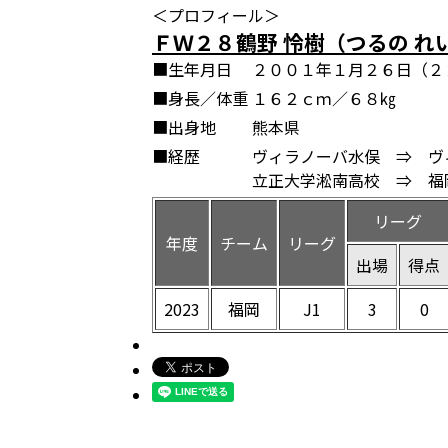
＜プロフィール＞
ＦＷ２８鶴野 怜樹（つるの れ
■生年月日
２００１年１月２６日（２
■身長／体重
１６２ｃｍ／６８㎏
■出身地
熊本県
■経歴
ヴィラノーバ水俣 ⇒ ヴ
立正大学淞南高校 ⇒ 福
リーグ
年度
チーム
リーグ
出場
得点
2023
福岡
J1
3
0