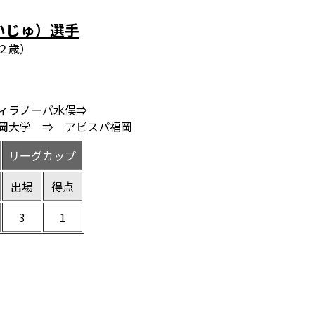
いじゅ）選手
２歳）
ィラノーバ水俣⇒
岡大学 ⇒ アビスパ福岡
リーグカップ
出場
得点
3
1