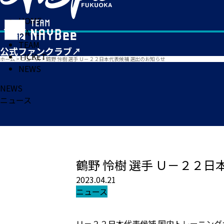
HOME
MATCH
TEAM
TICKET
ホーム
>
ニュース
>
鶴野 怜樹 選手 Ｕ－２２日本代表候補 選出のお知らせ
NEWS
NEWS
ニュース
鶴野 怜樹 選手 Ｕ－２２
2023.04.21
ニュース
Ｕ－２２日本代表候補 国内トレーニン