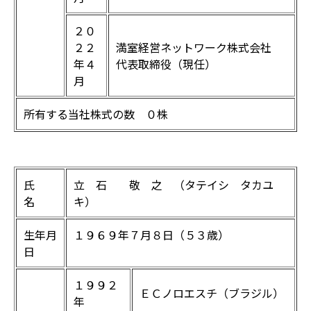
２０
２２
満室経営ネットワーク株式会社
年４
代表取締役（現任）
月
所有する当社株式の数 ０株
氏
立 石 敬 之 （タテイシ タカユ
名
キ）
生年月
１９６９年７月８日（５３歳）
日
１９９２
ＥＣノロエスチ（ブラジル）
年