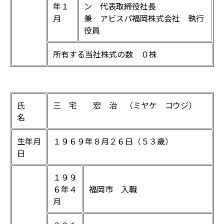
年１
ン 代表取締役社長
月
兼 アビスパ福岡株式会社 執行
役員
所有する当社株式の数 ０株
氏
三 宅 宏 治 （ミヤケ コウジ）
名
生年月
１９６９年８月２６日（５３歲）
日
１９９
６年４
福岡市 入職
月