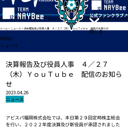
HOME
TICKET
MATCH
TEAM
NEWS
GOODS
FAN
ACADEMY
SCHO
ホーム
>
ニュース
>
決算報告及び役員人事 ４／２７（木）ＹｏｕＴｕｂｅ 配信のお知らせ
閉じる
NEWS
ニュース
決算報告及び役員人事 ４／２７
（木）ＹｏｕＴｕｂｅ 配信のお知ら
せ
2023.04.26
ニュース
アビスパ福岡株式会社では、本日第２９回定時株主総会
を行い、２０２２年度決算及び新役員が承認されました