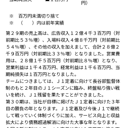
円）
※ 百万円未満切り捨て
※ （ ）内は前年実績
第２９期の売上高は、広告収入１２億４千３百万円（対
前期比５３％増）、入場料収入４億８千万円（対前期比
５４％増）、その他の収入を加えまして、合計２８億２
千９百万円（対前期比３３％増）となりました。営業費
用は、２８億１千５百万円（対前期比８％増）となり、
営業利益は１千４百万円、経常利益は１千６百万円、当
期純損失は１百万円となりました。
チームにつきましては、Ｊ１定着に向けて長谷部監督体
制のもと２年目のＪ１シーズンに臨み、終盤粘り強い戦
いを続け、Ｊ１残留を果たすことができました。
第３０期は、当社が目標に掲げたＪ１定着に向けた３年
目の勝負の年となります。Ｊ１定着及び今後Ｊ１で継続
して戦っていく体制づくりに加え、サービス向上と収益
拡大により債務超過解消に向けた大事な年となります。