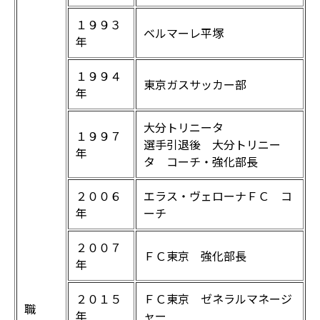
１９９３
ベルマーレ平塚
年
１９９４
東京ガスサッカー部
年
大分トリニータ
１９９７
選手引退後 大分トリニー
年
タ コーチ・強化部長
２００６
エラス・ヴェローナＦＣ コ
年
ーチ
２００７
ＦＣ東京 強化部長
年
２０１５
ＦＣ東京 ゼネラルマネージ
職
年
ャー