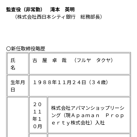
監査役（非常勤） 滝本 英明
（株式会社西日本シティ銀行 総務部長）
〇新任取締役略歴
氏
古 屋 卓 哉 （フルヤ タクヤ）
名
生年月
１９８８年１１月２４日（３４歳）
日
２０
株式会社アパマンショップリーシ
１１
ング（現Ａｐａｍａｎ Ｐｒｏｐ
年１
ｅｒｔｙ株式会社）入社
０月