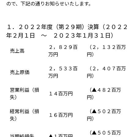
ので、下記の通りお知らせいたします。
１．２０２２年度（第２９期）決算（２０２２
年２月１日 ～ ２０２３年１月３１日）
２，８２９百
（２，１３２百万
売上高
万円
円）
２，５３３百
（２，４０７百万
売上原価
万円
円）
営業利益（損
（▲４８２百万
１４百万円
失）
円）
経常利益（損
（▲５０２百万
１６百万円
失）
円）
（▲５０５百万
当期純損失
▲１百万円