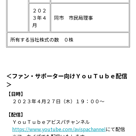
２０２
３年４
同市 市民局理事
月
所有する当社株式の数 ０株
＜ファン・サポーター向けＹｏｕＴｕｂｅ配信
＞
【日時】
２０２３年４月２７日（木）１９：００～
【配信】
ＹｏｕＴｕｂｅアビスパチャンネル
https://www.youtube.com/avispachannel
にて配信