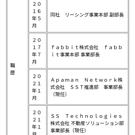
２０
１６
同社 リーシング事業本部 副部長
年５
月
２０
１７
ｆａｂｂｉｔ株式会社 ｆａｂｂ
年７
ｉｔ事業本部 事業部長
月
職
歴
２０
Ａｐａｍａｎ Ｎｅｔｗｏｒｋ株
２１
式会社 ＳＳＴ推進部 事業部長
年１
（現任）
月
２０
ＳＳ Ｔｅｃｈｎｏｌｏｇｉｅｓ
２１
株式会社 不動産ソリューション部
年１
事業部長（現任）
月