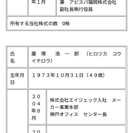
年１月
兼 アビスパ福岡株式会社
副社長執行役員
所有する当社株式の数 0株
氏
廣 塚 浩 一 郎 （ヒロツカ コウ
名
イチロウ）
生年月
１９７３年１０月３１日（４９歳）
日
２０
株式会社エイジェック入社 メー
０４
カー事業本部
年８
神戸オフィス センター長
月
２０