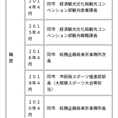
２０１
同市 経済観光文化局観光コン
４年４
ベンション部観光産業課長
月
２０１
同市 経済観光文化局観光コン
５年４
ベンション部観光戦略課長
月
２０１
職
同市 総務企画局東京事務所次
６年４
歴
長
月
２０１
同市 市民局スポーツ推進部部
９年４
長（大規模スポーツ大会等担
月
当）
２０２
０年４
同市 総務企画局東京事務所長
月