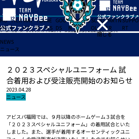
HO
TICK
MAT
TEA
NE
GOO
FA
ACADE
SCHO
PARTN
SUPPO
ME
ET
CH
M
WS
DS
N
MY
OL
ER
RT
ホーム
>
ニュース
>
２０２３スペシャルユニフォーム 試合着用および受注販売開始のお知らせ
閉じる
NEWS
ニュース
２０２３スペシャルユニフォーム 試
合着用および受注販売開始のお知らせ
2023.04.28
ニュース
アビスパ福岡では、９月以降のホームゲーム３試合を
「２０２３スペシャルユニフォーム」の着用試合といた
しました。また、選手が着用するオーセンティックユニ