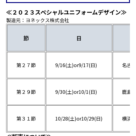
≪２０２３スペシャルユニフォームデザイン≫
製造元：ヨネックス株式会社
節
日
対
第２７節
9/16(土)or9/17(日)
名古
第２９節
9/30(土)or10/1(日)
鹿島
第３１節
10/28(土)or10/29(日)
横浜F