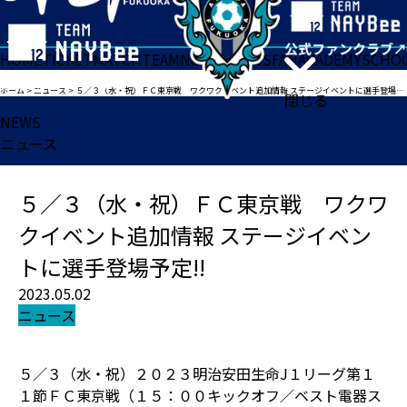
HOME
TICKET
MATCH
TEAM
NEWS
GOODS
FAN
ACADEMY
SCHO
ホーム
>
ニュース
>
５／３（水・祝）ＦＣ東京戦 ワクワクイベント追加情報 ステージイベントに選手登場予定!!
閉じる
NEWS
ニュース
５／３（水・祝）ＦＣ東京戦 ワクワ
クイベント追加情報 ステージイベン
トに選手登場予定!!
2023.05.02
ニュース
５／３（水・祝）２０２３明治安田生命J１リーグ第１
１節ＦＣ東京戦（１５：００キックオフ／ベスト電器ス