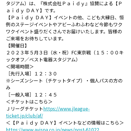
タジアム）は、『株式会社Ｐａｉｄｙ』協賛による【Ｐ
ａｉｄｙ ＤＡＹ】です。
【Ｐａｉｄｙ ＤＡＹ】イベントの他、こども大縁日、恒
例のステージイベントやアビーふわふわなど今節もワク
ワクイベント盛りだくさんでお届けいたします。皆様の
ご来場をお待ちしています。
【開催日】
２０２３年５月３日（水・祝）FC東京戦（１５：００キ
ックオフ／ベスト電器スタジアム）
＜開場時間＞
［先行入場］１２：３０
※シーズンシート（チケットタイプ）・個人パスの方の
み
［一般入場］１２：４５
＜チケットはこちら＞
Ｊリーグチケット
https://www.jleague-
ticket.jp/club/af/
＜【Ｐａｉｄｙ ＤＡＹ】イベントなどの情報はこちら＞
https://www.avispa.co.jp/news/post-61022