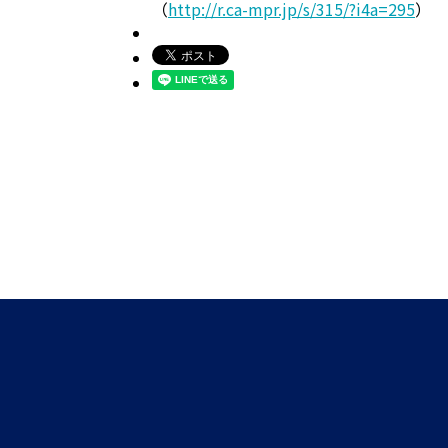
（
http://r.ca-mpr.jp/s/315/?i4a=295
）