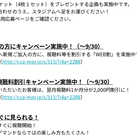
ケット（4枚１セット）をプレゼントする企画も実施中です。
合わせのうえ、スタジアムへ足をお運びください！
専用応募ページをご確認ください。
の方にキャンペーン実施中！（～9/30）
へ新規ご加入の方に、視聴料等を割引する「WEB割」を実施中で
（
http://r.ca-mpr.jp/s/315/?i4a=2288
）
聴料割引キャンペーン実施中！（～9/30）
ただいたお客様は、翌月視聴料1か月分が2,000円割引に！
（
http://r.ca-mpr.jp/s/315/?i4a=2288
）
ぐに見られる！
すぐに視聴開始！
デマンドならではの楽しみ方もたくさん！