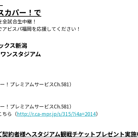
！
スカパー！で
を全試合生中継！
でアビスパ福岡を応援してください！
レックス新潟
スワンスタジアム
ー！プレミアムサービスCh.581）
ー！プレミアムサービスCh.581）
こちら（
http://r.ca-mpr.jp/s/315/?i4a=2014
）
ご契約者様へスタジアム観戦チケットプレゼント実施