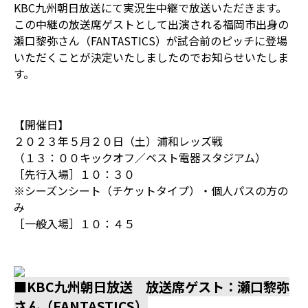
KBC九州朝日放送にて実況生中継で放送いただきます。
この中継の放送席ゲストとして出演される福岡市出身の
瀬口黎弥さん（FANTASTICS）が試合前のピッチに登場
いただくことが決定いたしましたのでお知らせいたしま
す。
【開催日】
２０２３年５月２０日（土）浦和レッズ戦
（１３：００キックオフ／ベスト電器スタジアム）
［先行入場］１０：３０
※シーズンシート（チケットタイプ）・個人パスの方の
み
［一般入場］１０：４５
■KBC九州朝日放送 放送席ゲスト：瀬口黎弥
さん（FANTASTICS）