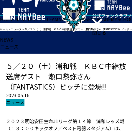
HOME
TICKET
MATCH
TEAM
NEWS
GOODS
FAN
ACADEMY
SCHO
ホーム
>
ニュース
>
５／２０（土）浦和戦 ＫＢＣ中継放送席ゲスト 瀬口黎弥さん（FANTASTICS）ピッチに登場!!
閉じる
NEWS
ニュース
５／２０（土）浦和戦 ＫＢＣ中継放
送席ゲスト 瀬口黎弥さん
（FANTASTICS）ピッチに登場!!
2023.05.16
ニュース
２０２３明治安田生命J1リーグ第１４節 浦和レッズ戦
（１３：００キックオフ／ベスト電器スタジアム）は、