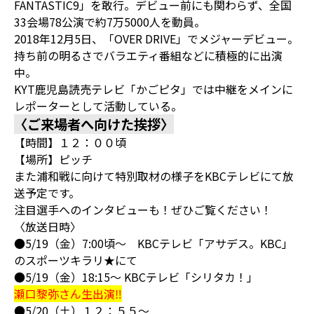
FANTASTIC9」を敢行。デビュー前にも関わらず、全国
33会場78公演で約7万5000人を動員。
2018年12月5日、「OVER DRIVE」でメジャーデビュー。
持ち前の明るさでバラエティ番組などに積極的に出演
中。
KYT鹿児島読売テレビ「かごピタ」では中継をメインに
レポーターとして活動している。
〈ご来場者へ向けた挨拶〉
【時間】１２：００頃
【場所】ピッチ
また浦和戦に向けて特別取材の様子をKBCテレビにて放
送予定です。
注目選手へのインタビューも！ぜひご覧ください！
〈放送日時〉
●5/19（金）7:00頃～ KBCテレビ「アサデス。KBC」
のスポーツキラリ★にて
●5/19（金）18:15～ KBCテレビ「シリタカ！」
瀬口黎弥さん生出演‼
●5/20（土）１２：５５～