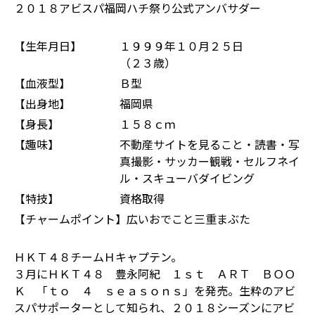
２０１８アビスパ福岡ハチ祭り公式アンバサダー
【生年月日】
１９９９年１０月２５日
（２３歳）
【血液型】
Ｂ型
【出身地】
福岡県
【身長】
１５８ｃｍ
【趣味】
不動産サイトを見ること・読書・写
真撮影・サッカー観戦・セルフネイ
ル・スキューバダイビング
【特技】
資格取得
【チャームポイント】
広いおでこと三重まぶた
ＨＫＴ４８チームＨキャプテン。
３月にＨＫＴ４８ 豊永阿紀 １ｓｔ ＡＲＴ ＢＯＯ
Ｋ 「ｔｏ ４ ｓｅａｓｏｎｓ」を発売。生粋のアビ
スパサポーターとして知られ、２０１８シーズンにアビ