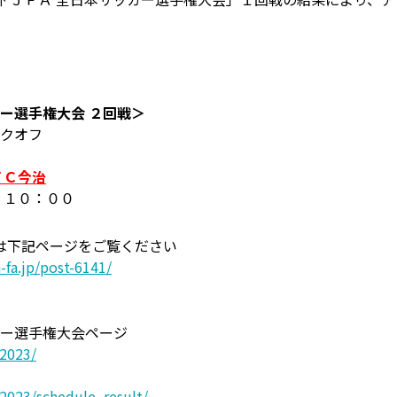
カー選手権大会 ２回戦＞
ックオフ
ＦＣ今治
 １０：００
は下記ページをご覧ください
-fa.jp/post-6141/
カー選手権大会ページ
2023/
2023/schedule_result/