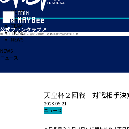
HOME
MATCH
TEAM
TICKET
ホーム
>
ニュース
>
天皇杯２回戦 対戦相手決定のお知らせ
NEWS
NEWS
ニュース
天皇杯２回戦 対戦相手決
2023.05.21
ニュース
本日５月２１日（日）に行われた「天皇