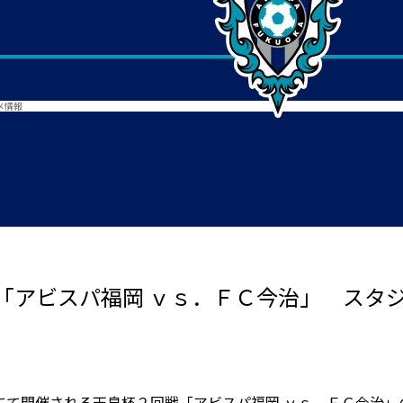
メ情報
「アビスパ福岡 ｖｓ．ＦＣ今治」 スタ
にて開催される天皇杯２回戦「アビスパ福岡 ｖｓ．ＦＣ今治」