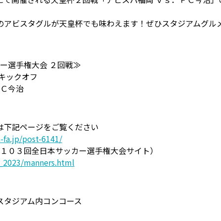
のアビスタグルが天皇杯でも味わえます！ぜひスタジアムグル
カー選手権大会 ２回戦≫
キックオフ
ＦＣ今治
は下記ページをご覧ください
-fa.jp/post-6141/
第１０３回全日本サッカー選手権大会サイト）
p_2023/manners.html
スタジアム内コンコース