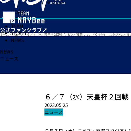
HOME
MATCH
TEAM
TICKET
ホーム
>
ニュース
>
６／７（水）天皇杯２回戦「アビスパ福岡 ｖｓ．ＦＣ今治」 スタジアムグル
NEWS
NEWS
ニュース
６／７（水）天皇杯２回戦
2023.05.25
ニュース
６月７日（水）にベスト電器スタジアム