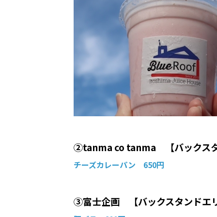
②tanma co tanma 【バッ
チーズカレーパン 650円
③富士企画 【バックスタンドエ