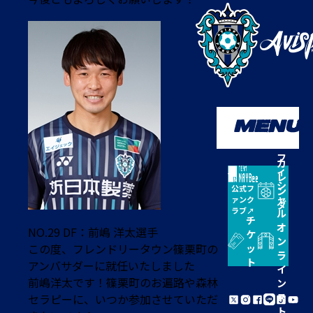
MENU
オ
フ
カ
ィ
レ
シ
公式フ
ン
ャ
ァンク
ダ
ラブ
ル
ー
チ
オ
NO.29 DF：前嶋 洋太選手
ケ
ン
この度、フレンドリータウン篠栗町の
ッ
ラ
ト
アンバサダーに就任いたしました
イ
前嶋洋太です！篠栗町のお遍路や森林
ン
ス
セラピーに、いつか参加させていただ
ト