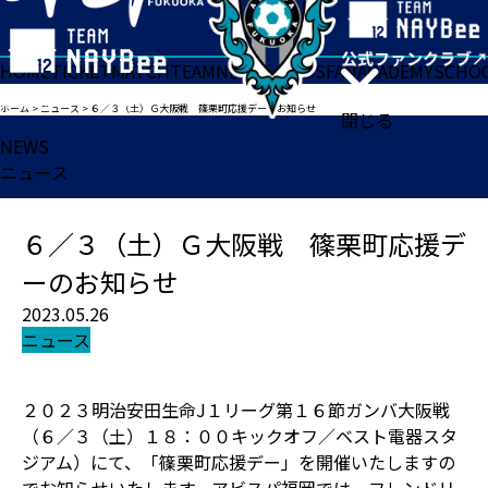
HOME
TICKET
MATCH
TEAM
NEWS
GOODS
FAN
ACADEMY
SCHO
ホーム
>
ニュース
>
６／３（土）Ｇ大阪戦 篠栗町応援デーのお知らせ
閉じる
NEWS
ニュース
６／３（土）Ｇ大阪戦 篠栗町応援デ
ーのお知らせ
2023.05.26
ニュース
２０２３明治安田生命J１リーグ第１６節ガンバ大阪戦
（６／３（土）１８：００キックオフ／ベスト電器スタ
ジアム）にて、「篠栗町応援デー」を開催いたしますの