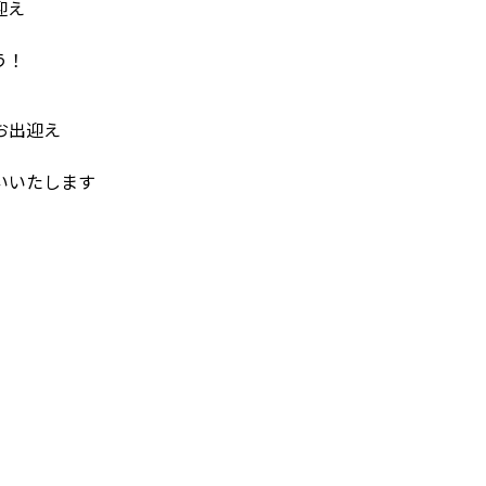
迎え
う！
お出迎え
いいたします