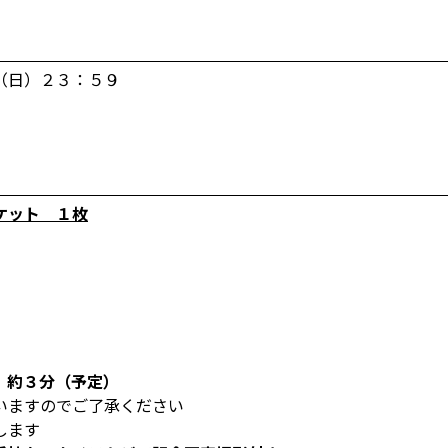
（日）２３：５９
ケット １枚
約３分（予定）
いますのでご了承ください
します