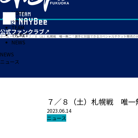
HOME
MATCH
TEAM
TICKET
ホーム
>
ニュース
>
７／８（土）札幌戦 唯一無二！選手と対話できるスペシャルチケット販売の
NEWS
NEWS
ニュース
７／８（土）札幌戦 唯一
2023.06.14
ニュース