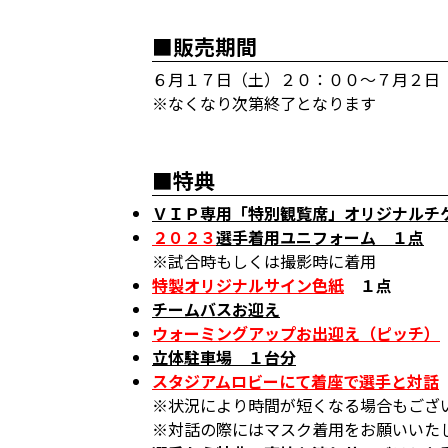
■販売期間
６月１７日（土）２０：００～７月２日
※なくなり次第終了となります
■特典
ＶＩＰ専用「特別観覧席」オリジナルチ
２０２３
選手着用ユニフォーム １点
※試合時もしくは撮影時に着用
特製オリジナルサイン色紙
１点
チームバスお迎え
ウォーミングアップお出迎え（ピッチ）
立体駐車場 １台分
スタジアムロビーにて着座で選手と対話
※状況により時間が短くなる場合もござ
※対話の際にはマスク着用をお願いいた