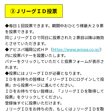
②ＪリーグＩＤ投票
◆毎日１回投票できます。期間中おひとり様最大２９票
を投票できます。
同じＪリーグＩＤで同日に投票された２票目以降は無効
とさせていただきます。
◆アビスパ福岡公式ＨＰ（
https://www.avispa.co.jp/
）
内に投票バナーを設置いたします。
バナーをクリックしていただくと投票フォームが表示さ
れます。
◆投票にはＪリーグＩＤが必要となります。
ＩＤをお持ちの皆様は「ＪリーグＩＤにログインして投
票」から投票ページに進んでください。
ＩＤをお持ちでない皆様は、「ＪリーグＩＤを取得して
投票」をクリックしてください。
登録後すぐに投票いただけます。
ＪリーグＩＤをお持ちの方、もしくはＪリーグＩＤを取