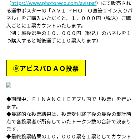
（
https://www.photoreco.com/avispaf
）にて販売され
る選挙ポスターの「ＡＶＩ ＰＨＯＴＯ直筆サイン入りパ
ネル」をご購入いただくと、１，０００円（税込）ご購
入ごとに１票カウントいたします。
（例：城後選手の１０，０００円（税込）のパネルを１
つ購入すると城後選手に１０票入ります）
⑨アビスパＤＡＯ投票
◆期間中、ＦｉＮＡＮＣｉＥアプリ内で「投票」を行い
ます。
◆最終的な投票結果は、投票受付終了後の最後の集計時
点で各投票者が所有していたトークン数の合計で決まり
ます。
◆最終投票結果の１０，０００票を１票としてカウント