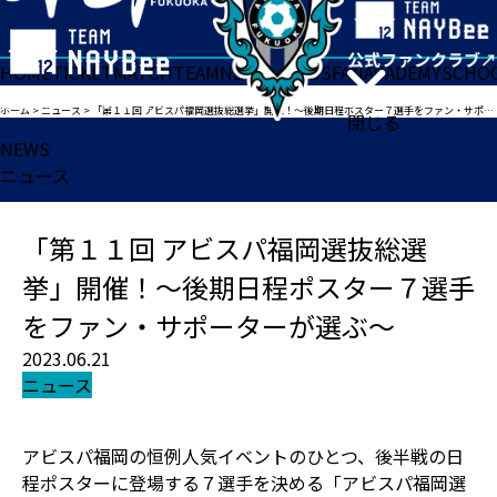
HOME
TICKET
MATCH
TEAM
NEWS
GOODS
FAN
ACADEMY
SCHO
ホーム
>
ニュース
>
「第１１回 アビスパ福岡選抜総選挙」開催！～後期日程ポスター７選手をファン・サポーターが選ぶ～
閉じる
NEWS
ニュース
「第１１回 アビスパ福岡選抜総選
挙」開催！～後期日程ポスター７選手
をファン・サポーターが選ぶ～
2023.06.21
ニュース
アビスパ福岡の恒例人気イベントのひとつ、後半戦の日
程ポスターに登場する７選手を決める「アビスパ福岡選