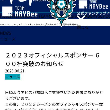
HOME
TICKET
MATCH
TEAM
NEWS
GOODS
FAN
ACADEMY
SCHO
ホーム
>
ニュース
>
２０２３オフィシャルスポンサー ６００社突破のお知らせ
閉じる
NEWS
ニュース
２０２３オフィシャルスポンサー ６
００社突破のお知らせ
2023.06.21
ニュース
日頃よりアビスパ福岡へご支援をいただき誠にありがと
うございます。
この度、２０２３シーズンのオフィシャルスポンサー数