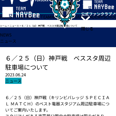
HOME
TICKET
MATCH
TEAM
NEWS
GOODS
FAN
ACADEMY
SCHO
ホーム
>
ニュース
>
６／２５（日）神戸戦 ベススタ周辺駐車場について
閉じる
NEWS
ニュース
６／２５（日）神戸戦 ベススタ周辺
駐車場について
2023.06.24
ニュース
６／２５（日）神戸戦（キリンビバレッジ ＳＰＥＣＩＡ
Ｌ ＭＡＴＣＨ）のベスト電器スタジアム周辺駐車場につ
いてご案内いたします。