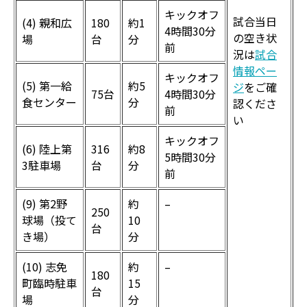
キックオフ
試合当日
(4) 親和広
180
約1
4時間30分
の空き状
場
台
分
前
況は
試合
情報ペー
キックオフ
(5) 第一給
約5
ジ
をご確
75台
4時間30分
食センター
分
認くださ
前
い
キックオフ
(6) 陸上第
316
約8
5時間30分
3駐車場
台
分
前
(9) 第2野
約
–
250
球場（投て
10
台
き場）
分
(10) 志免
約
–
180
町臨時駐車
15
台
場
分