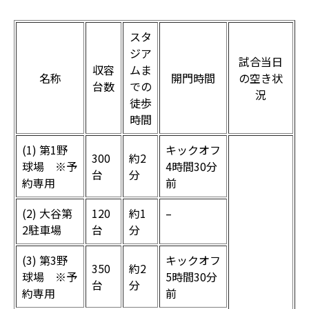
スタ
ジア
試合当日
収容
ムま
名称
開門時間
の空き状
台数
での
況
徒歩
時間
(1) 第1野
キックオフ
300
約2
球場 ※予
4時間30分
台
分
約専用
前
(2) 大谷第
120
約1
–
2駐車場
台
分
(3) 第3野
キックオフ
350
約2
球場 ※予
5時間30分
台
分
約専用
前