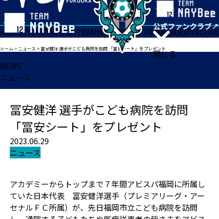
HOME
TICKET
MATCH
TEAM
NEWS
GOODS
FAN
ACADEMY
SCHO
ホーム
>
ニュース
>
冨安健洋 選手がこども病院を訪問 「冨安シート」をプレゼント
閉じる
NEWS
ニュース
冨安健洋 選手がこども病院を訪問
「冨安シート」をプレゼント
2023.06.29
ニュース
アカデミーからトップまで７年間アビスパ福岡に所属し
ていた日本代表 冨安健洋選手（プレミアリーグ・アー
セナルＦＣ所属）が、先日福岡市立こども病院を訪問