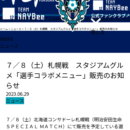
HOME
TICKET
MATCH
TEAM
NEWS
GOODS
FAN
ACADEMY
SCHO
ホーム
>
ニュース
>
７／８（土）札幌戦 スタジアムグルメ「選手コラボメニュー」販売のお知らせ
閉じる
NEWS
ニュース
７／８（土）札幌戦 スタジアムグル
メ「選手コラボメニュー」販売のお知
らせ
2023.06.29
ニュース
７／８（土）北海道コンサドーレ札幌戦（明治安田生命
ＳＰＥＣＩＡＬ ＭＡＴＣＨ）にて販売を予定している選