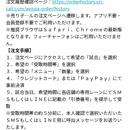
注文履歴確認ページ：
https://orderhistory.uri-
call.com/avispa-order/history
※売り子―ルの注文ページへ遷移します。アプリ不要・
会員登録不要でご利用いただけます。
※推奨ブラウザはＳａｆａｒｉ、Ｃｈｒｏｍｅの最新版
となります。フィーチャーフォンはご利用いただけませ
ん。
【注文手順】
１．注文ページにアクセスして希望の「試合」を選択
２．希望の「受取時間帯」を選択
３．希望の「メニュー」「数量」を選択
４．「クレジットカード」または「ＰａｙＰａｙ」にて
事前決済
５．試合当日、希望時間に各店舗の専用レーンにてＳＭ
ＳもしくはＬＩＮＥに記載の「引換番号」を提示して受
取
※受取時間帯の約５分前に、本人確認で選択いただいた
ＳＭＳもしくはＬＩＮＥ宛に呼出メッセージをお送りい
たします。