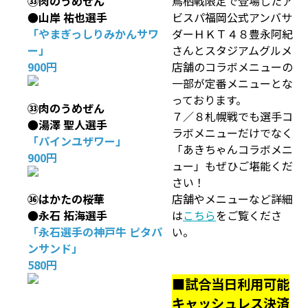
㉝肉のうめぜん
鳥栖戦限定で登場したア
●山岸 祐也選手
ビスパ福岡公式アンバサ
「やまぎっしりみかんサワ
ダーＨＫＴ４８豊永阿紀
ー」
さんとスタジアムグルメ
900円
店舗のコラボメニューの
一部が定番メニューとな
っております。
㉝肉のうめぜん
７／８札幌戦でも選手コ
●湯澤 聖人選手
ラボメニューだけでなく
「パインユザワー」
「あきちゃんコラボメニ
900円
ュー」もぜひご堪能くだ
さい！
㊱はかたの桜華
店舗やメニューなど詳細
●永石 拓海選手
は
こちら
をご覧くださ
「永石選手の神戸牛 ピタパ
い。
ンサンド」
580円
■試合当日利用可能
キャッシュレス決済