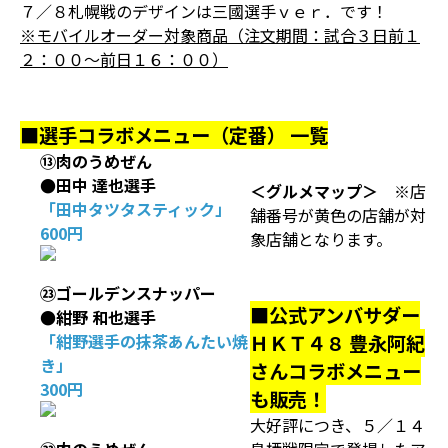
７／８札幌戦のデザインは三國選手ｖｅｒ．です！
※モバイルオーダー対象商品（注文期間：試合３日前１
２：００～前日１６：００）
■選手コラボメニュー（定番） 一覧
⑬肉のうめぜん
●田中 達也選手
＜グルメマップ＞
※店
「田中タツタスティック」
舗番号が黄色の店舗が対
600円
象店舗となります。
㉓ゴールデンスナッパー
■公式アンバサダー
●紺野 和也選手
「紺野選手の抹茶あんたい焼
ＨＫＴ４８ 豊永阿紀
き」
さんコラボメニュー
300円
も販売！
大好評につき、５／１４