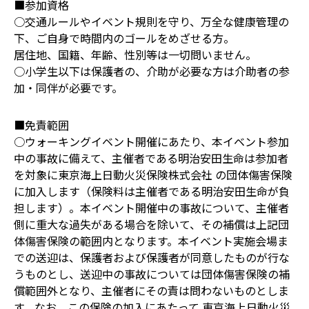
■参加資格
○交通ルールやイベント規則を守り、万全な健康管理の
下、ご自身で時間内のゴールをめざせる方。
居住地、国籍、年齢、性別等は一切問いません。
○小学生以下は保護者の、介助が必要な方は介助者の参
加・同伴が必要です。
■免責範囲
○ウォーキングイベント開催にあたり、本イベント参加
中の事故に備えて、主催者である明治安田生命は参加者
を対象に東京海上日動火災保険株式会社 の団体傷害保険
に加入します（保険料は主催者である明治安田生命が負
担します）。本イベント開催中の事故について、主催者
側に重大な過失がある場合を除いて、その補償は上記団
体傷害保険の範囲内となります。本イベント実施会場ま
での送迎は、保護者および保護者が同意したものが行な
うものとし、送迎中の事故については団体傷害保険の補
償範囲外となり、主催者にその責は問わないものとしま
す。なお、この保険の加入にあたって 東京海上日動火災