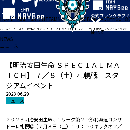
HOME
TICKET
MATCH
TEAM
NEWS
GOODS
FAN
ACADEMY
SCHO
ホーム
>
ニュース
>
【明治安田生命 ＳＰＥＣＩＡＬ ＭＡＴＣＨ】 ７／８（土）札幌戦 スタジアムイベント
閉じる
NEWS
ニュース
【明治安田生命 ＳＰＥＣＩＡＬ ＭＡ
ＴＣＨ】 ７／８（土）札幌戦 スタ
ジアムイベント
2023.06.29
ニュース
２０２３明治安田生命Ｊ１リーグ第２０節北海道コンサ
ドーレ札幌戦（７月８日（土）１９：００キックオフ／