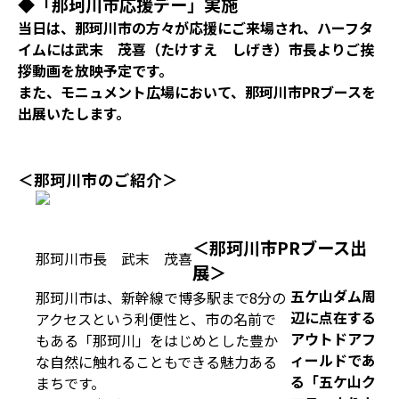
◆「那珂川市応援デー」実施
当日は、那珂川市の方々が応援にご来場され、ハーフタ
イムには武末 茂喜（たけすえ しげき）市長よりご挨
拶動画を放映予定です。
また、モニュメント広場において、那珂川市PRブースを
出展いたします。
＜那珂川市のご紹介＞
＜那珂川市PRブース出
那珂川市長 武末 茂喜
展＞
五ケ山ダム周
那珂川市は、新幹線で博多駅まで8分の
辺に点在する
アクセスという利便性と、市の名前で
アウトドアフ
もある「那珂川」をはじめとした豊か
ィールドであ
な自然に触れることもできる魅力ある
る「五ケ山ク
まちです。