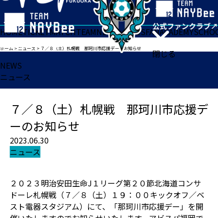
HOME
TICKET
MATCH
TEAM
NEWS
GOODS
FAN
ACADEMY
SCHO
ホーム
>
ニュース
>
７／８（土）札幌戦 那珂川市応援デーのお知らせ
閉じる
NEWS
ニュース
７／８（土）札幌戦 那珂川市応援デ
ーのお知らせ
2023.06.30
ニュース
２０２３明治安田生命J１リーグ第２０節北海道コンサ
ドーレ札幌戦（７／８（土）１９：００キックオフ／ベ
スト電器スタジアム）にて、「那珂川市応援デー」を開