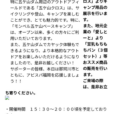
ロス」よりキ
特に五ケ山ダム周辺のアウトドアフィ
ャンプ用品の
ールドである「五ケ山クロス」は、サ
展示を行いま
イクリングや登山、キャンプを楽しむ
す。
ことができ、とても魅力的です。特に、
また、地元企
「モンベル五ケ山ベースキャンプ」
業の「愛しと
は、オープン以来、多くの方々にご利
ーと」より
用いただいております。
「豆乳もちも
また、五ケ山ダムでカヤック体験もで
ちパン（３個
きるようになり、より本格的なアウト
セット）」等
ドアをお楽しみいただけるようになり
おススメ商品
ましたので、是非お越しください！
の販売を行い
サポーターの皆様、本日は那珂川市と
ます。
ともに、アビスパ福岡を応援しましょ
ご来場の際
う！！
は、是非お立
ち寄りください。
・開催時間 １５：３０～２０：００頃を予定しており