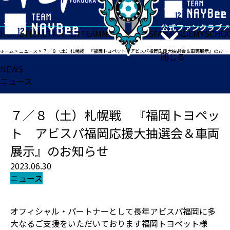
HOME
TICKET
MATCH
TEAM
NEWS
GOODS
FAN
ACADEMY
SCHO
ホーム
>
ニュース
>
７／８（土）札幌戦 『福岡トヨペット アビスパ福岡応援大抽選会＆車両展示』のお知らせ
閉じる
NEWS
ニュース
７／８（土）札幌戦 『福岡トヨペッ
ト アビスパ福岡応援大抽選会＆車両
展示』のお知らせ
2023.06.30
ニュース
オフィシャル・パートナーとして長年アビスパ福岡に多
大なるご支援をいただいております福岡トヨペット様