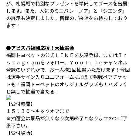
が、札幌戦で特別なプレゼントを準備してブースを出展
します。また、人気のミニバン「ノア」と「シエンタ」
の展示も決定しました。皆様のご来場をお待ちしており
ます！
●アビスパ福岡応援！大抽選会
福岡トヨペットの公式ＬＩＮＥを友達登録、またはＩｎ
ｓｔａｇｒａｍをフォロー、ＹｏｕＴｕｂｅチャンネル
登録のいずれかで、お一人様1回抽選いただけます！今回
は選手サイン入りユニフォームに加えて観戦ペアチケッ
トも！福岡トヨペットのオリジナルグッズも！ハズレく
じ無しで抽選で当たる！
【受付時間】
１５：３０～キックオフまで
※抽選会は景品が無くなり次第終了となりますのでご了
承下さい。
【受付場所】