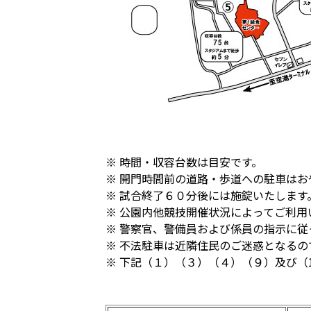
※ 時間・収容台数は目安です。
※ 開門時間前の道路・歩道への駐車はお
※ 試合終了６０分後には施錠いたしま
※ 公園内他競技開催状況によってご利用
※ 警察官、警備員および係員の指示に
※ 不法駐車は近隣住民のご迷惑となる
※ 下記（１）（３）（４）（９）及び（