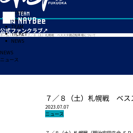
HOME
MATCH
TEAM
TICKET
ホーム
>
ニュース
>
７／８（土）札幌戦 ベススタ周辺駐車場について
NEWS
NEWS
ニュース
７／８（土）札幌戦 ベス
2023.07.07
ニュース
７／８（土）札幌戦（明治安田生命 ＳＰ