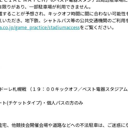
は限りがあり、一部駐車場が利用できません。
雑することが予想され、キックオフ時間に間に合わない可能性
えいただき、地下鉄、シャトルバス等の公共交通機関のご利用
a.co.jp/game_practice/stadiumaccess
をご覧ください。
ドーレ札幌戦 （１９：００キックオフ／ベスト電器スタジアム
ト(チケットタイプ)・個人パスの方のみ
住宅、他競技会開催会場や道路などへの不法駐車は、ご迷惑に