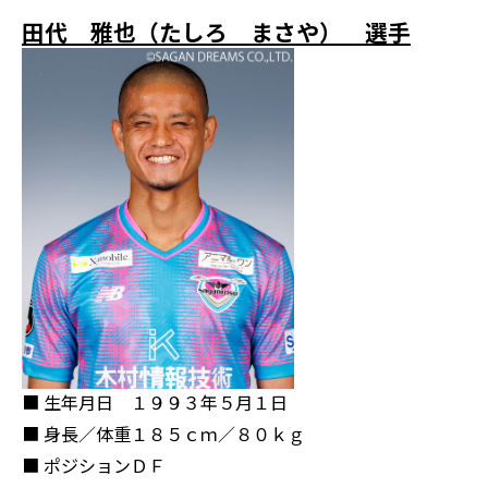
田代 雅也（たしろ まさや） 選手
■ 生年月日
１９９３年５月１日
■ 身長／体重
１８５ｃｍ／８０ｋｇ
■ ポジション
ＤＦ