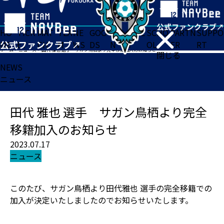
HO
TICK
MAT
TEA
NE
GOO
FA
ACADE
SCHO
PARTN
SUPPO
ME
ET
CH
M
WS
DS
N
MY
OL
ER
RT
ホーム
>
ニュース
>
田代 雅也 選手 サガン鳥栖より完全移籍加入のお知らせ
閉じる
NEWS
ニュース
田代 雅也 選手 サガン鳥栖より完全
移籍加入のお知らせ
2023.07.17
ニュース
このたび、サガン鳥栖より田代雅也 選手の完全移籍での
加入が決定いたしましたのでお知らせいたします。