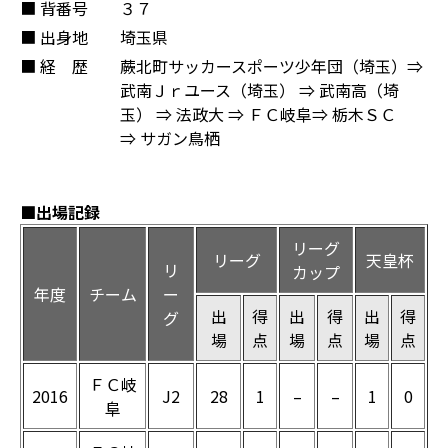
■ 背番号
３７
■ 出身地
埼玉県
■ 経 歴
蕨北町サッカースポーツ少年団（埼玉）⇒
武南Ｊｒユース（埼玉） ⇒ 武南高（埼
玉） ⇒ 法政大 ⇒ ＦＣ岐阜⇒ 栃木ＳＣ
⇒ サガン鳥栖
■出場記録
リーグ
リーグ
天皇杯
リ
カップ
年度
チーム
ー
出
得
出
得
出
得
グ
場
点
場
点
場
点
ＦＣ岐
2016
J2
28
1
–
–
1
0
阜