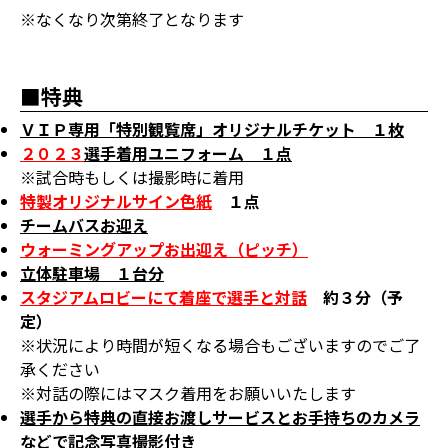
※なくなり次第終了となります
■特典
ＶＩＰ専用「特別観覧席」オリジナルチケット １枚
２０２３
選手着用ユニフォーム １点
※試合時もしくは撮影時に着用
特製オリジナルサイン色紙
１点
チームバスお迎え
ウォーミングアップお出迎え（ピッチ）
立体駐車場 １台分
スタジアムロビーにて着座で選手と対話
約３分（予
定）
※状況により時間が短くなる場合もございますのでご了
承ください
※対話の際にはマスク着用をお願いいたします
選手から特典の直接お渡しサービスとお手持ちのカメラ
などで記念写真撮影付き