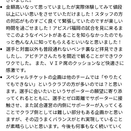
金額高いなって思っていましたが実際体験してみて値段
以上にいい思いをさせていただけました！スタッフの方
の対応がものすごく良くて緊張していたのですが楽しい
時間を過ごせました！アビスパ福岡の試合を見に来るま
でこのようなイベントがあることを知らなかったのでも
っと色んな人に知ってもらえるといいなと思いました！
選手と対面以外も普段通れないベンチ裏など拝見できま
したし、アビチアさんたちを間近で観ることができワク
ワクでした。 また、ＶＩＰ席のクッションなど快適さに
感激です。
スペシャルチケットの企画は他のチームでは「やりたく
てもできない」というクラブの方が多いのでは？と思い
ます。選手に会いたいというサポーターの願望に寄り添
ってくれるとともに、選手とゼロ距離でサポーターに接
触させ、また試合運営の内側にサポーターが入ってくる
ことでクラブ側としては難しい部分もある企画かと思い
ますが、その辺うまくバランスがとれ実現していること
が素晴らしいと思います。今後も何事もなく続いていく