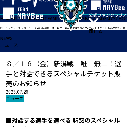
HOME
TICKET
MATCH
TEAM
NEWS
GOODS
FAN
ACADEMY
SCHO
ホーム
>
ニュース
>
８／１８（金）新潟戦 唯一無二！選手と対話できるスペシャルチケット販売のお知らせ
閉じる
NEWS
ニュース
８／１８（金）新潟戦 唯一無二！選
手と対話できるスペシャルチケット販
売のお知らせ
2023.07.26
ニュース
■対話する選手を選べる 魅惑のスペシャル