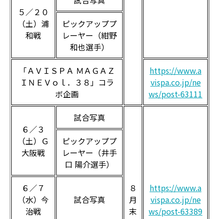
試合写真
５／２０
（土）浦
ピックアッププ
和戦
レーヤー（紺野
和也選手）
「ＡＶＩＳＰＡ ＭＡＧＡＺ
https://www.a
ＩＮＥＶｏｌ．３８」コラ
vispa.co.jp/ne
ボ企画
ws/post-63111
試合写真
６／３
（土）Ｇ
ピックアッププ
大阪戦
レーヤー（井手
口 陽介選手）
６／７
８
https://www.a
（水）今
試合写真
月
vispa.co.jp/ne
治戦
末
ws/post-63389