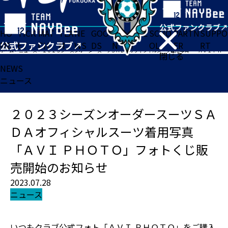
HO
TICK
MAT
TEA
NE
GOO
FA
ACADE
SCHO
PARTN
SUPPO
ME
ET
CH
M
WS
DS
N
MY
OL
ER
RT
ホーム
>
ニュース
>
２０２３シーズンオーダースーツＳＡＤＡオフィシャルスーツ着用写真 「ＡＶＩ ＰＨＯＴＯ」フォトくじ販売開始のお知らせ
閉じる
NEWS
ニュース
２０２３シーズンオーダースーツＳＡ
ＤＡオフィシャルスーツ着用写真
「ＡＶＩ ＰＨＯＴＯ」フォトくじ販
売開始のお知らせ
2023.07.28
ニュース
いつもクラブ公式フォト「ＡＶＩ ＰＨＯＴＯ」をご購入