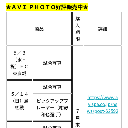
★ＡＶＩ ＰＨＯＴＯ好評販売中★
購
入
商品
詳細
期
限
５／３
（水・
試合写真
祝）ＦＣ
東京戦
試合写真
５／１４
https://www.a
（日）鳥
ピックアッププ
vispa.co.jp/ne
栖戦
レーヤー（紺野
７
ws/post-62592
和也選手）
月
末