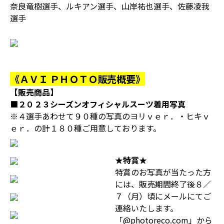
奈良竜樹選手、ルキアン選手、山岸祐也選手、佐藤凌我
選手
《ＡＶＩ ＰＨＯＴＯ販売概要》
【販売商品】
■２０２３シーズンオフィシャルスーツ着用写真
※４選手あわせて９０種の写真のヨリｖｅｒ．・ヒキｖ
ｅｒ．の計１８０種ご用意しております。
★特賞★
特賞のお写真が当たった方
には、販売期間終了後８／
７（月）頃にメールにてご
連絡いたします。
「@photoreco.com」から