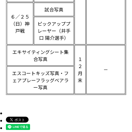
試合写真
６／２５
（日）神
ピックアッププ
戸戦
レーヤー（井手
口 陽介選手）
エキサイティングシート集
合写真
１
２
－
エスコートキッズ写真・フ
月
ェアプレーフラッグベアラ
末
ー写真