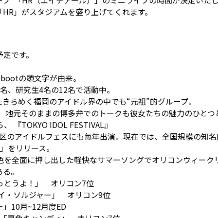
ープ”「HR（エイチアール）」のミニライブの時間が決定いた
「HR」がスタジアムを盛り上げてくれます。
予定です。
 Rebootの頭文字が由来。
名、研究生4名の12名で活動中。
またきらめく福岡のアイドル界の中でも“元祖”的グループ。
し、地元そのままの博多弁でのトークも彼女たちの魅力のひとつ
OKYO IDOL FESTIVAL』
S』など全国区のアイドルフェスにも毎年出演。現在では、全国規模の
！」をリリース。
色を全面に押し出した軽快なサマーソングでオリコンウィーク
ある。
「待っとうよ！」 オリコン7位
ル「トイ・ソルジャー」 オリコン9位
10月~12月度ED