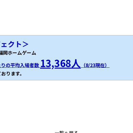
。
ジェクト＞
パ福岡ホームゲーム
13,368人
たりの平均入場者数
（8/23現在）
ております。
一覧へ戻る