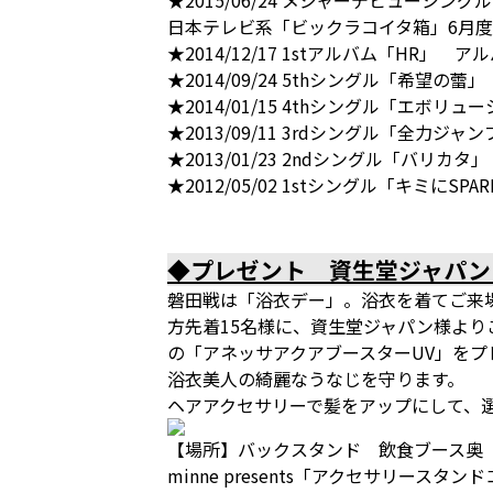
★2015/06/24 メジャーデビューシ
日本テレビ系「ビックラコイタ箱」6月度
★2014/12/17 1stアルバム「HR」 
★2014/09/24 5thシングル「希望の蕾
★2014/01/15 4thシングル「エボリ
★2013/09/11 3rdシングル「全力ジ
★2013/01/23 2ndシングル「バリカタ
★2012/05/02 1stシングル「キミにSP
◆プレゼント 資生堂ジャパン
磐田戦は「浴衣デー」。浴衣を着てご来場い
方先着15名様に、資生堂ジャパン様よ
の「アネッサアクアブースターUV」をプ
浴衣美人の綺麗なうなじを守ります。
ヘアアクセサリーで髪をアップにして、
【場所】バックスタンド 飲食ブース奥
minne presents「アクセサリースタン