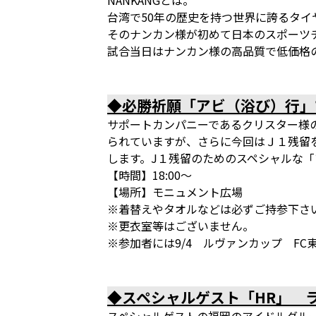
NANKANGとは。
台湾で50年の歴史を持つ世界に誇るタイ
そのナンカン様が初めて日本のスポーツ
試合当日はナンカン様の高品質で低価格
◆必勝祈願「アビ（浴び）行」で
サポートカンパニーであるクリスター様
られていますが、さらに今回はＪ１残留
します。J１残留のためのスペシャルな
【時間】18:00～
【場所】モニュメント広場
※着替えやタオルなどは必ずご持参下さ
※更衣室等はございません。
※参加者には9/4 ルヴァンカップ F
◆スペシャルゲスト「HR」 ラ