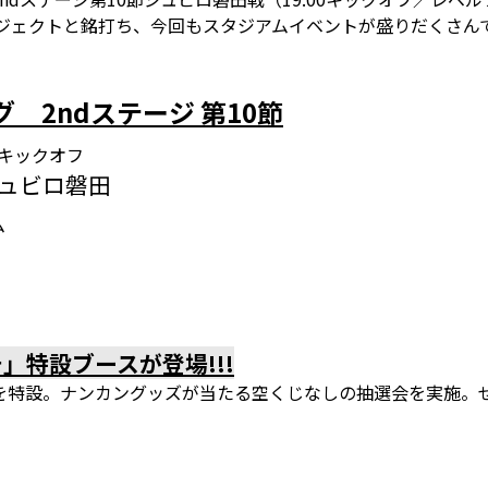
プロジェクトと銘打ち、今回もスタジアムイベントが盛りだくさ
グ 2ndステージ 第10節
:00キックオフ
 ジュビロ磐田
ム
」特設ブースが登場!!!
を特設。ナンカングッズが当たる空くじなしの抽選会を実施。