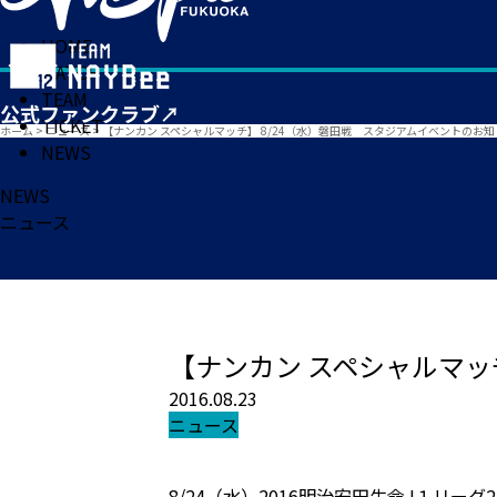
HOME
MATCH
TEAM
TICKET
ホーム
>
ニュース
>
【ナンカン スペシャルマッチ】 8/24（水）磐田戦 スタジアムイベントのお知
NEWS
NEWS
ニュース
【ナンカン スペシャルマッ
2016.08.23
ニュース
8/24（水）2016明治安田生命J１リー