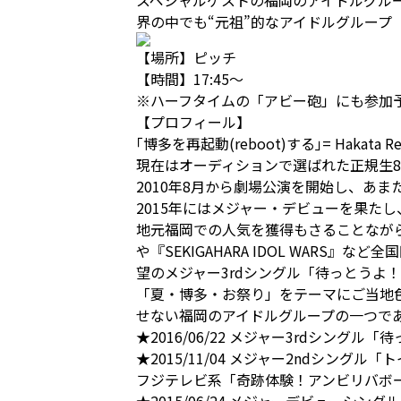
スペシャルゲストの福岡のアイドルグル
界の中でも“元祖”的なアイドルグループ
【場所】ピッチ
【時間】17:45～
※ハーフタイムの「アビー砲」にも参加
【プロフィール】
｢博多を再起動(reboot)する｣= Hakata
現在はオーディションで選ばれた正規生8
2010年8月から劇場公演を開始し、あ
2015年にはメジャー・デビューを果た
地元福岡での人気を獲得もさることながら、 『T
や『SEKIGAHARA IDOL WAR
望のメジャー3rdシングル「待っとうよ
「夏・博多・お祭り」をテーマにご当地
せない福岡のアイドルグループの一つで
★2016/06/22 メジャー3rdシングル
★2015/11/04 メジャー2ndシング
フジテレビ系「奇跡体験！アンビリバボー」