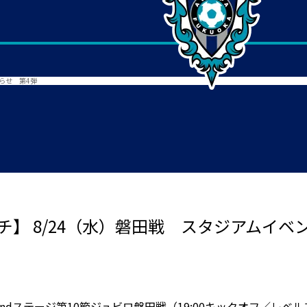
らせ 第4弾
チ】 8/24（水）磐田戦 スタジアムイベ
グ2ndステージ第10節ジュビロ磐田戦（19:00キックオフ／レ