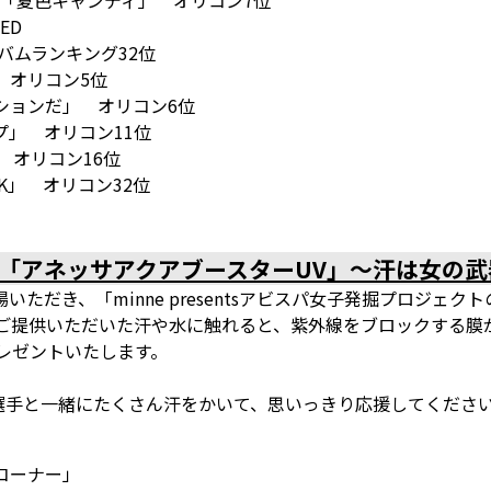
ングル「夏色キャンディ」 オリコン7位
ED
アルバムランキング32位
」 オリコン5位
ューションだ」 オリコン6位
ャンプ」 オリコン11位
」 オリコン16位
ARK」 オリコン32位
「アネッサアクアブースターUV」～汗は女の武
ただき、「minne presentsアビスパ女子発掘プロジェ
りご提供いただいた汗や水に触れると、紫外線をブロックする膜
レゼントいたします。
選手と一緒にたくさん汗をかいて、思いっきり応援してくださ
ドコーナー」