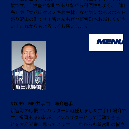
駿です。自然豊かな町でありながら利便性もよく、「相
島」や「立花山クスノキ原生林」など気になるスポット
盛り沢山の町です！皆さんもぜひ新宮町へお越しくださ
い！これからもよろしくお願いします！
MENU
NO.99 MF:井手口 陽介選手
新宮町の応援アンバサダーに就任しました井手口 陽介で
す。福岡出身の私が、アンバサダーとして活動できるこ
とを大変光栄に思っています。これからも新宮町の皆さ