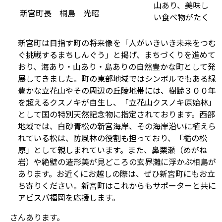
山あり、美味し
新宮町長 桐島 光昭
い食べ物がたく
新宮町は目指す町の将来像を「人がいきいき未来をつむ
ぐ挑戦するまちしんぐう」と掲げ、まちづくりを進めて
おり、海あり・山あり・島ありの自然豊かな町として発
展してきました。町の東部地域ではシンボルでもある緑
豊かな立花山やその周辺の丘陵地帯には、樹齢３００年
を超えるクスノキが自生し、「立花山クスノキ原始林」
として国の特別天然記念物に指定されております。西部
地域では、白砂青松の新宮海岸、その海岸沿いに植えら
れている松は、防風林の役割も担っており、「楯の松
原」として親しまれています。また、鼻栗瀬（めがね
岩）や絶壁の造形美が見どころの玄界灘に浮かぶ相島が
あります。お近くにお越しの際は、ぜひ新宮町にもお立
ち寄りください。新宮町はこれからもサポーターと共に
アビスパ福岡を応援します。
さんあります。