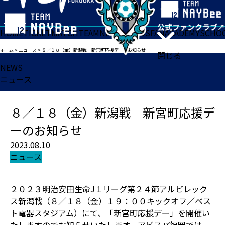
HOME
TICKET
MATCH
TEAM
NEWS
GOODS
FAN
ACADEMY
SCHO
ホーム
>
ニュース
>
８／１８（金）新潟戦 新宮町応援デーのお知らせ
閉じる
NEWS
ニュース
８／１８（金）新潟戦 新宮町応援デ
ーのお知らせ
2023.08.10
ニュース
２０２３明治安田生命J１リーグ第２４節アルビレック
ス新潟戦（８／１８（金）１９：００キックオフ／ベス
ト電器スタジアム）にて、「新宮町応援デー」を開催い