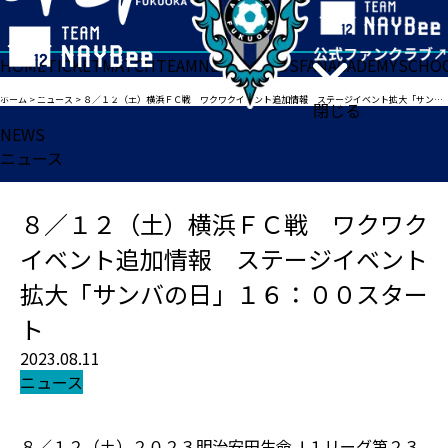
HOME
TICKET
MATCH
TEAM
NEWS
GOODS
FAN
ACADEMY
SCHO
ホーム
>
ニュース
>
８／１２（土）横浜ＦＣ戦 ワクワクイベント追加情報 ステージイベント拡大「サンバの日」１６：００スタート
閉じる
NEWS
ニュース
８／１２（土）横浜ＦＣ戦 ワクワク
イベント追加情報 ステージイベント
拡大「サンバの日」１６：００スター
ト
2023.08.11
ニュース
８／１２（土）２０２３明治安田生命Ｊ１リーグ第２３