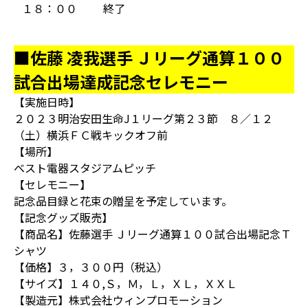
１８：００
終了
■佐藤 凌我選手 Ｊリーグ通算１００
試合出場達成記念セレモニー
【実施日時】
２０２３明治安田生命J１リーグ第２３節 ８／１２
（土）横浜ＦＣ戦キックオフ前
【場所】
ベスト電器スタジアムピッチ
【セレモニー】
記念品目録と花束の贈呈を予定しています。
【記念グッズ販売】
【商品名】佐藤選手 Ｊリーグ通算１００試合出場記念Ｔ
シャツ
【価格】３，３００円（税込）
【サイズ】１４０,Ｓ，Ｍ，Ｌ，ＸＬ，ＸＸＬ
【製造元】株式会社ウィンプロモーション