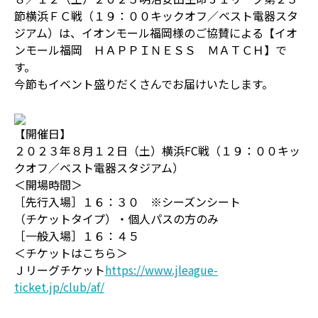
節横浜ＦＣ戦（１９：００キックオフ／ベスト電器スタ
ジアム）は、イオンモール福岡様のご協賛による【イオ
ンモール福岡 ＨＡＰＰＩＮＥＳＳ ＭＡＴＣＨ】で
す。
今節もイベント盛りだくさんでお届けいたします。
【開催日】
２０２３年８月１２日（土）横浜FC戦（１９：００キッ
クオフ／ベスト電器スタジアム）
＜開場時間＞
［先行入場］１６：３０ ※シーズンシート
（チケットタイプ）・個人パスの方のみ
［一般入場］１６：４５
＜チケットはこちら＞
Ｊリーグチケット
https://www.jleague-
ticket.jp/club/af/