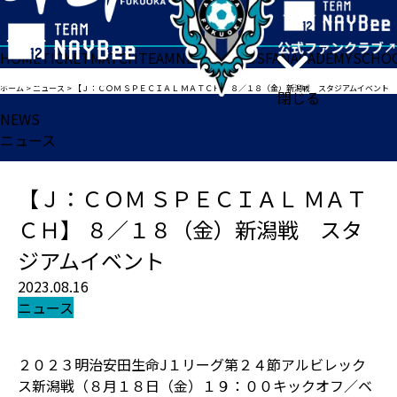
HOME
TICKET
MATCH
TEAM
NEWS
GOODS
FAN
ACADEMY
SCHO
ホーム
>
ニュース
>
【Ｊ：ＣＯＭ ＳＰＥＣＩＡＬ ＭＡＴＣＨ】 ８／１８（金）新潟戦 スタジアムイベント
閉じる
NEWS
ニュース
【Ｊ：ＣＯＭ ＳＰＥＣＩＡＬ ＭＡＴ
ＣＨ】 ８／１８（金）新潟戦 スタ
ジアムイベント
2023.08.16
ニュース
２０２３明治安田生命J１リーグ第２４節アルビレック
ス新潟戦（８月１８日（金）１９：００キックオフ／ベ