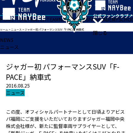
HOME
TICKET
MATCH
TEAM
NEWS
GOODS
FAN
ACADEMY
SCHO
ホーム
>
ニュース
>
ジャガー初 パフォーマンスSUV「F-PACE」納車式
閉じる
NEWS
ニュース
ジャガー初 パフォーマンスSUV「F-
PACE」納車式
2016.08.25
ニュース
この度、オフィシャルパートナーとして日頃よりアビス
パ福岡にご支援をいただいておりますジャガー福岡中央
株式会社様が、新たに監督車両サプライヤーとして、