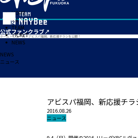
HOME
MATCH
TEAM
TICKET
ホーム
>
ニュース
>
アビスパ福岡、新応援チラシを公開！
NEWS
NEWS
ニュース
アビスパ福岡、新応援チラ
2016.08.26
ニュース
9.4（日）開催の2016 JリーグYB