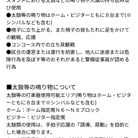
スタンドにおける太鼓などの鳴り物や大旗の持ち込み及
び使用
●太鼓等の鳴り物はホーム・ビジターともに８台まで(※
シンバルなども含む)
●椅子に立ち上がる、また椅子の背もたれに足をかけて
の観戦、応援
●コンコース内での立ち見観戦
●試合の運営または進行を妨害し、他人に迷惑または危
険行為を及ぼす等のおそれがあると警備従事員が認める
行為
■太鼓等の鳴り物について
太鼓等の打楽器使用可能エリア(鳴り物はホーム・ビジタ
ーともに８台まで※シンバルなども含む)
ホーム：ホーム指定席Ｎ６～Ｎ８ブロック
ビジター：ビジター指定席
太鼓類の使用は、手拍子応援の『誘導、扇動』を目的と
した場合に限ります。