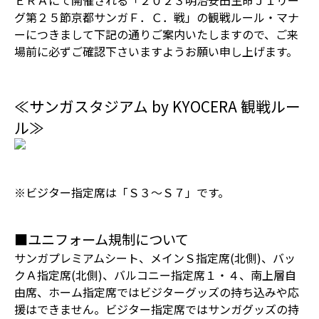
ＥＲＡにて開催される「２０２３明治安田生命Ｊ１リー
グ第２５節京都サンガＦ．Ｃ．戦」の観戦ルール・マナ
ーにつきまして下記の通りご案内いたしますので、ご来
場前に必ずご確認下さいますようお願い申し上げます。
≪サンガスタジアム by KYOCERA 観戦ルー
ル≫
※ビジター指定席は「Ｓ３～Ｓ７」です。
■ユニフォーム規制について
サンガプレミアムシート、メインＳ指定席(北側)、バッ
クＡ指定席(北側)、バルコニー指定席１・４、南上層自
由席、ホーム指定席ではビジターグッズの持ち込みや応
援はできません。ビジター指定席ではサンガグッズの持