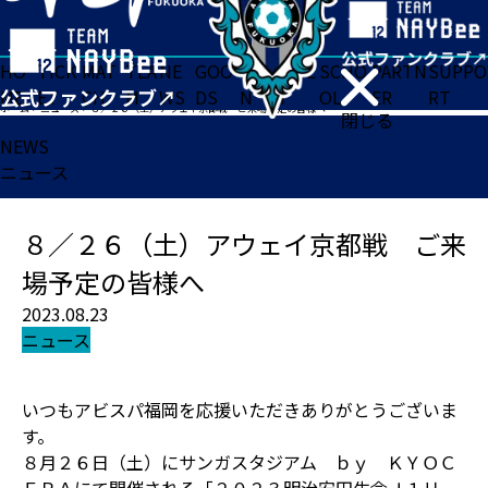
HO
TICK
MAT
TEA
NE
GOO
FA
ACADE
SCHO
PARTN
SUPPO
ME
ET
CH
M
WS
DS
N
MY
OL
ER
RT
ホーム
>
ニュース
>
８／２６（土）アウェイ京都戦 ご来場予定の皆様へ
閉じる
NEWS
ニュース
８／２６（土）アウェイ京都戦 ご来
場予定の皆様へ
2023.08.23
ニュース
いつもアビスパ福岡を応援いただきありがとうございま
す。
８月２６日（土）にサンガスタジアム ｂｙ ＫＹＯＣ