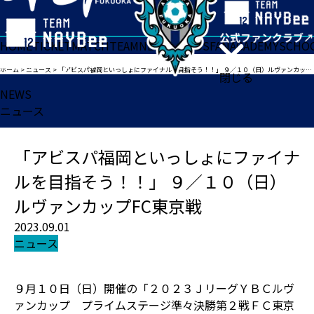
HOME
TICKET
MATCH
TEAM
NEWS
GOODS
FAN
ACADEMY
SCHO
ホーム
>
ニュース
>
「アビスパ福岡といっしょにファイナルを目指そう！！」 ９／１０（日）ルヴァンカップFC東京戦
閉じる
NEWS
ニュース
「アビスパ福岡といっしょにファイナ
ルを目指そう！！」 ９／１０（日）
ルヴァンカップFC東京戦
2023.09.01
ニュース
９月１０日（日）開催の「２０２３ＪリーグＹＢＣルヴ
ァンカップ プライムステージ準々決勝第２戦ＦＣ東京