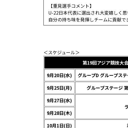
【重見選手コメント】
U-22日本代表に選出され大変嬉しく
自分の持ち味を発揮しチームに貢献で
＜スケジュール＞
第19回アジア競技大会
9
月20日(水)
グループD グループステー
9
月25日(月)
グループステージ 第2
9
月27日(水)
9
月28日(木)
10
月1日(日)