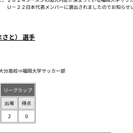
） Ｕ－２２日本代表メンバーに選出されましたのでお知らせ
まさと） 選手
大分高校⇒福岡大学サッカー部
リーグカップ
出場
得点
2
0