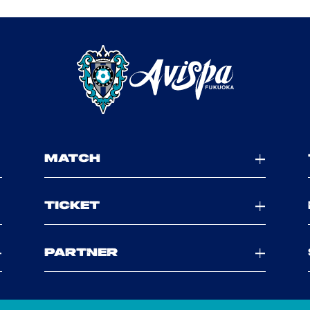
MATCH
TICKET
PARTNER