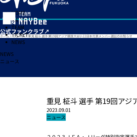
HOME
MATCH
TEAM
TICKET
ホーム
>
ニュース
>
重見 柾斗 選手 第19回アジア競技大会U-22日本代表メンバー選出のお知らせ
NEWS
NEWS
ニュース
重見 柾斗 選手 第19回ア
2023.09.01
ニュース
２０２３ＪＦＡ・Ｊリーグ特別指定選手