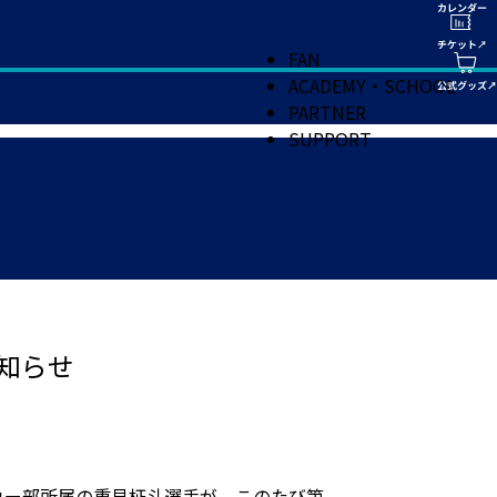
FAN
ACADEMY・SCHOOL
PARTNER
SUPPORT
お知らせ
カー部所属の重見柾斗選手が、このたび第