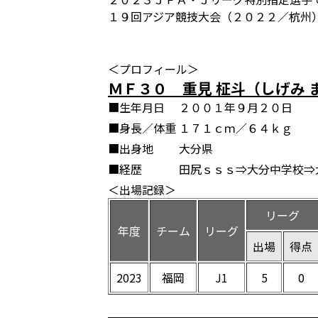
１９回アジア競技大会（２０２２／杭州
＜プロフィール＞
ＭＦ３０ 重見 柾斗（しげみ 
■生年月日
２００１年９月２０日
■身長／体重
１７１ｃｍ／６４ｋｇ
■出身地
大分県
■経歴
田尻ｓｓｓ⇒大分中学校⇒
＜出場記録＞
リーグ
年度
チーム
リーグ
出場
得点
2023
福岡
J1
5
0