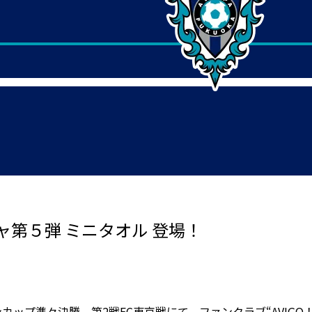
第５弾 ミニタオル 登場！
ァンカップ準々決勝 第2戦FC東京戦にて、ファンクラブ“AVIG