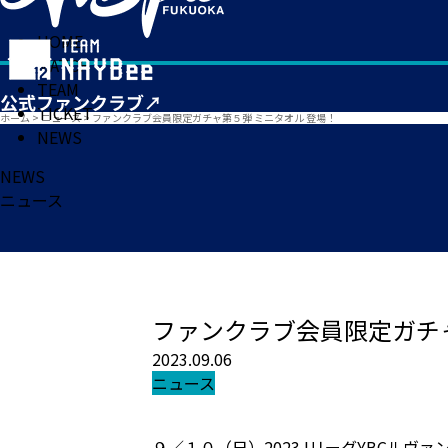
HOME
MATCH
TEAM
TICKET
ホーム
>
ニュース
>
ファンクラブ会員限定ガチャ第５弾 ミニタオル 登場！
NEWS
NEWS
ニュース
ファンクラブ会員限定ガチャ
2023.09.06
ニュース
９／１０（日）2023JリーグYBCルヴ