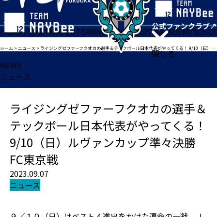
HOME
TICKET
MATCH
TEAM
NEWS
GOODS
FAN
ACADEMY
SCHO
ホーム
>
ニュース
>
ライジングゼファーフクオカの選手＆テックボール日本代表がやってくる！ 9/10（日）ルヴァンカップ準々決勝FC東京戦
閉じる
NEWS
ニュース
ライジングゼファーフクオカの選手＆
テックボール日本代表がやってくる！
9/10（日）ルヴァンカップ準々決勝
FC東京戦
2023.09.07
ニュース
９／１０（日）はベスト４進出をかけた運命の一戦。Ｊ