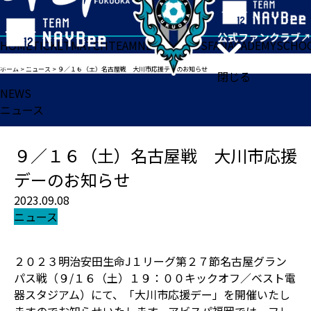
HOME
TICKET
MATCH
TEAM
NEWS
GOODS
FAN
ACADEMY
SCHO
ホーム
>
ニュース
>
９／１６（土）名古屋戦 大川市応援デーのお知らせ
閉じる
NEWS
ニュース
９／１６（土）名古屋戦 大川市応援
デーのお知らせ
2023.09.08
ニュース
２０２３明治安田生命J１リーグ第２７節名古屋グラン
パス戦（９/１６（土）１９：００キックオフ／ベスト電
器スタジアム）にて、「大川市応援デー」を開催いたし