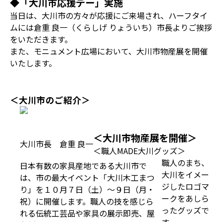
◆「大川市応援デー」実施
当日は、大川市の方々が応援にご来場され、ハーフタイ
ムには倉重 良一（くらしげ りょういち）市長よりご挨拶
をいただきます。
また、モニュメント広場において、大川市物産展を開催
いたします。
＜大川市のご紹介＞
＜大川市物産展を開催＞
大川市長 倉重 良一
＜職人MADE大川グッズ＞
職人のまち、
日本有数の家具産地である大川市で
大川をイメー
は、市の最大イベント「大川木工まつ
ジしたロゴマ
り」を１０月７日（土）～９日（月・
ークをあしら
祝）に開催します。職人の技を感じら
ったグッズで
れる伝統工芸品や家具の展示即売、屋