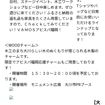
す。
台村、ステージイベント、木工ワーク
Tシャツやバ
ショップなど一日中楽しめます。ぜひ
ッグなど日常
遊びに来てください！ふるさと納税の
的にお使いい
返礼品も家具をたくさん用意していま
ただけるライ
すので、Ｃｈｅｃｋしてみてくださ
ンナップとな
い！ＶＡＭＯＳアビスパ福岡！
っておりま
す！
＜WOODチャーム＞
木工のまち大川らしい木のぬくもりが感じられる木製の
チャームです。
限定でアビスパ福岡応援チャームもご用意しておりま
す！
・開催時間 １５：３０～２０：００頃を予定してお
ります。
・開催場所 モニュメント広場 大川市PRブース
【大