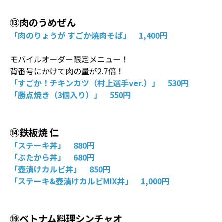
⑬肉のうめぜん
「肉のりょうが すごか焼肉そば」 1,400円
モバイルオーダー限定メニュー！
背番号にかけて肉の量が2.7倍！
「すごか！チキンカツ（村上選手ver.）」 530円
「勝点焼き（3個入り）」 550円
⑭鉄板焼 仁
「ステーキ丼」 880円
「ぶたから丼」 680円
「壺漬けカルビ丼」 850円
「ステーキ&壺漬けカルビMIX丼」 1,000円
⑲ベトナム料理シンチャオ