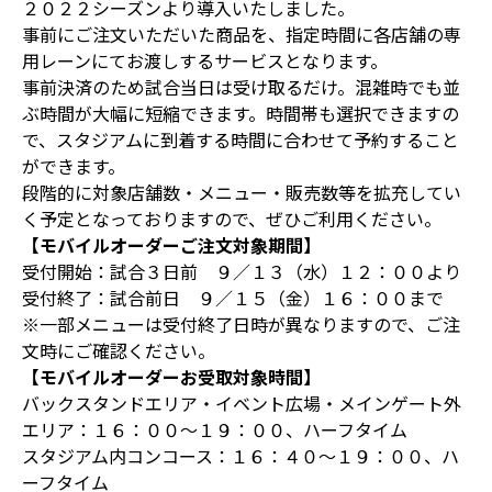
２０２２シーズンより導入いたしました。
事前にご注文いただいた商品を、指定時間に各店舗の専
用レーンにてお渡しするサービスとなります。
事前決済のため試合当日は受け取るだけ。混雑時でも並
ぶ時間が大幅に短縮できます。時間帯も選択できますの
で、スタジアムに到着する時間に合わせて予約すること
ができます。
段階的に対象店舗数・メニュー・販売数等を拡充してい
く予定となっておりますので、ぜひご利用ください。
【モバイルオーダーご注文対象期間】
受付開始：試合３日前 ９／１３（水）１２：００より
受付終了：試合前日 ９／１５（金）１６：００まで
※一部メニューは受付終了日時が異なりますので、ご注
文時にご確認ください。
【モバイルオーダーお受取対象時間】
バックスタンドエリア・イベント広場・メインゲート外
エリア：１６：００～１９：００、ハーフタイム
スタジアム内コンコース：１６：４０～１９：００、ハ
ーフタイム