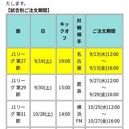
たします。
【試合別ご注文期間】
対
キッ
戦
節
日
クオ
ご注文期間
相
フ
手
J1リー
名
9/13(水)12:00
グ 第27
9/16(土)
19:00
古
～
節
屋
9/15(金)16:00
J1リー
9/27(水)12:00
鹿
グ 第29
9/30(土)
15:00
～
島
節
9/29(金)16:00
J1リー
横
10/25(水)12:00
グ 第31
10/28(土)
14:00
浜
～
節
FM
10/27(金)16:00