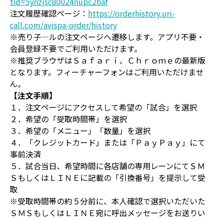
tid=5ynzjsc80024nupc2baf
注文履歴確認ページ：
https://orderhistory.uri-
call.com/avispa-order/history
※売り子―ルの注文ページへ遷移します。アプリ不要・
会員登録不要でご利用いただけます。
※推奨ブラウザはＳａｆａｒｉ、Ｃｈｒｏｍｅの最新版
となります。フィーチャーフォンはご利用いただけませ
ん。
【注文手順】
１．注文ページにアクセスして希望の「試合」を選択
２．希望の「受取時間帯」を選択
３．希望の「メニュー」「数量」を選択
４．「クレジットカード」または「ＰａｙＰａｙ」にて
事前決済
５．試合当日、希望時間に各店舗の専用レーンにてＳＭ
ＳもしくはＬＩＮＥに記載の「引換番号」を提示して受
取
※受取時間帯の約５分前に、本人確認で選択いただいた
ＳＭＳもしくはＬＩＮＥ宛に呼出メッセージをお送りい