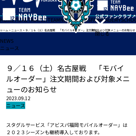
HOME
TICKET
MATCH
TEAM
NEWS
GOODS
FAN
ACADEMY
SCHO
ホーム
>
ニュース
>
９／１６（土）名古屋戦 「モバイルオーダー」注文期間および対象メニューのお知らせ
閉じる
NEWS
ニュース
９／１６（土）名古屋戦 「モバイ
ルオーダー」注文期間および対象メニ
ューのお知らせ
2023.09.12
ニュース
スタグルサービス「アビスパ福岡モバイルオーダー」は
２０２３シーズンも継続導入しております。