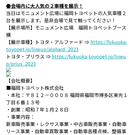
●会場内に大人気の２車種を展示！
当日はモニュメント広場に福岡トヨペットの人気車種２
台を展示します。是非会場で見て触ってください！
【展示場所】モニュメント広場 福岡トヨペットブース
横
【展示車種】トヨタ・アルファード ⇒
https://fukuoka-
toyopet.jp/lineup/alphard_2023
トヨタ・プリウス ⇒
https://fukuoka-toyopet.jp/lineu
p/prius_2023
【会社概要】
■福岡トヨペット株式会社
・本社：〒８１２－０００８ 福岡県福岡市博多区東光１
丁目６番１３号
・創業：昭和７年１月２８日
・事業内容：
新車販売事業・レクサス事業・中古車販売事業・自動車
リース事業・自動車買取事業・自動車各種点検、整備事