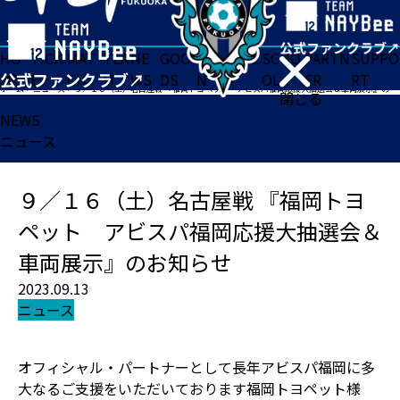
HO
TICK
MAT
TEA
NE
GOO
FA
ACADE
SCHO
PARTN
SUPPO
ME
ET
CH
M
WS
DS
N
MY
OL
ER
RT
ホーム
>
ニュース
>
９／１６（土）名古屋戦 『福岡トヨペット アビスパ福岡応援大抽選会＆車両展示』のお知らせ
閉じる
NEWS
ニュース
９／１６（土）名古屋戦 『福岡トヨ
ペット アビスパ福岡応援大抽選会＆
車両展示』のお知らせ
2023.09.13
ニュース
オフィシャル・パートナーとして長年アビスパ福岡に多
大なるご支援をいただいております福岡トヨペット様