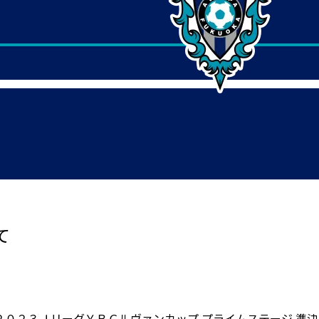
て
０２３ＪリーグＹＢＣルヴァンカップ プライムステージ 準決