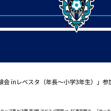
！
会 inレベスタ（年長～小学3年生）」参
ァンカップ準々決勝 第2戦 アビスパ福岡 vs. FC東京戦で、「サ