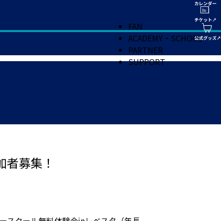
FAN
ACADEMY・SCHOOL
PARTNER
SUPPORT
加者募集！
ッカースクール無料体験会inレベスタ（年長