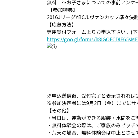
無料 ※お子さまについての事前アンケ
【参加特典】
2016JリーグYBCルヴァンカップ準々
【応募方法】
専用受付フォームよりお申込下さい。(下
https://goo.gl/forms/h8IGOECDIF65sM
※申込送信後、受付完了と表示されれば
※参加決定者には9月2日（金）までに
【その他】
・当日は、運動ができる服装・水筒をご
・無料体験会の際は、ご家族のみピッチ
・荒天の場合、無料体験会は中止とさせ