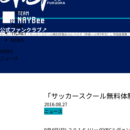
HOME
MATCH
TEAM
TICKET
ホーム
>
ニュース
>
「サッカースクール無料体験会 inレベスタ（年長～小学3年生）」参加者募集
NEWS
NEWS
ニュース
「サッカースクール無料体験
2016.08.27
ニュース
9月4日(日) ２０１６JリーグYBCルヴ