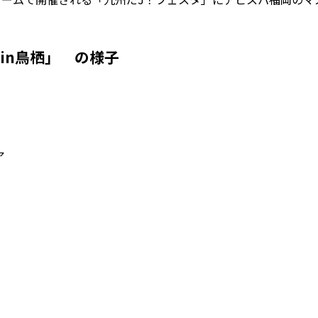
タin鳥栖」 の様子
ア