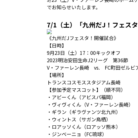
でお知らせいたします。
7/1（土）「九州だJ！フェス
《九州だJフェスタ！開催試合》
【日時】
9月23日（土）17：00キックオフ
2023明治安田生命J2リーグ 第36節
V・ファーレン長崎 vs. FC町田ゼルビ
【場所】
トランスコスモススタジアム長崎
【参加予定マスコット】（順不同）
・アビーくん（アビスパ福岡）
・ヴィヴィくん（V・ファーレン長崎）
・ギラン（ギラヴァンツ北九州）
・ウィントス（サガン鳥栖）
・ロアッソくん（ロアッソ熊本）
・ジンベーニョ（FC琉球）