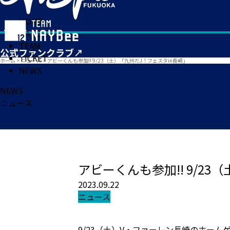
HOME
MATCH
TEAM
TICKET
ホーム
>
ニュース
>
アビーくんも参加!! 9/23（土）「九州だJ！フェスタin長崎」
NEWS
NEWS
ニュース
アビーくんも参加!! 9/2
2023.09.22
ニュース
9/23（土）V・ファーレン長崎のホー