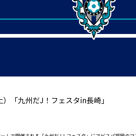
3（土）「九州だJ！フェスタin長崎」
ムゲームで開催される「九州だJ！フェスタ」にアビスパ福岡のマ