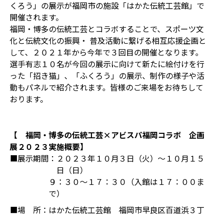
くろう」の展示が福岡市の施設「はかた伝統工芸館」で
開催されます。
福岡・博多の伝統工芸とコラボすることで、スポーツ文
化と伝統文化の振興・ 普及活動に繋げる相互応援企画と
して、２０２１年から今年で３回目の開催となります。
選手有志１０名が今回の展示に向けて新たに絵付けを行
った「招き猫」、「ふくろう」の展示、制作の様子や活
動もパネルで紹介されます。皆様のご来場をお待ちして
おります。
【 福岡・博多の伝統工芸×アビスパ福岡コラボ 企画
展２０２３実施概要】
■展示期間：
２０２３年１０月３日（火）～１０月１５
日（日）
９：３０～１７：３０（入館は１７：００ま
で）
■場 所：
はかた伝統工芸館 福岡市早良区百道浜３丁