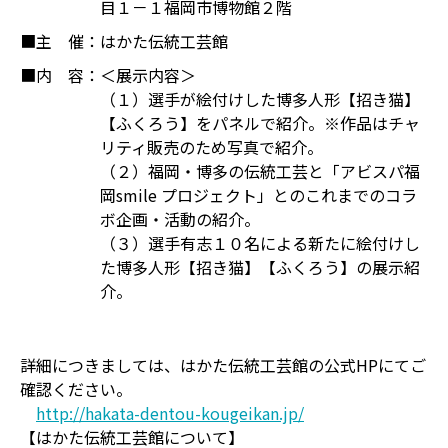
目１－１福岡市博物館２階
■主 催：
はかた伝統工芸館
■内 容：
＜展示内容＞
（１）選手が絵付けした博多人形【招き猫】
【ふくろう】をパネルで紹介。※作品はチャ
リティ販売のため写真で紹介。
（２）福岡・博多の伝統工芸と「アビスパ福
岡smile プロジェクト」とのこれまでのコラ
ボ企画・活動の紹介。
（３）選手有志１０名による新たに絵付けし
た博多人形【招き猫】【ふくろう】の展示紹
介。
詳細につきましては、はかた伝統工芸館の公式HPにてご
確認ください。
http://hakata-dentou-kougeikan.jp/
【はかた伝統工芸館について】