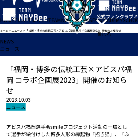
HOME
TICKET
MATCH
TEAM
NEWS
GOODS
FAN
ACADEMY
SCHO
ホーム
>
ニュース
>
「福岡・博多の伝統工芸×アビスパ福岡 コラボ企画展2023」開催のお知らせ
閉じる
NEWS
ニュース
「福岡・博多の伝統工芸×アビスパ福
岡 コラボ企画展2023」開催のお知ら
せ
2023.10.03
ニュース
アビスパ福岡選手会smileプロジェクト活動の一環とし
て選手が絵付けした博多人形の縁起物「招き猫」、「ふ