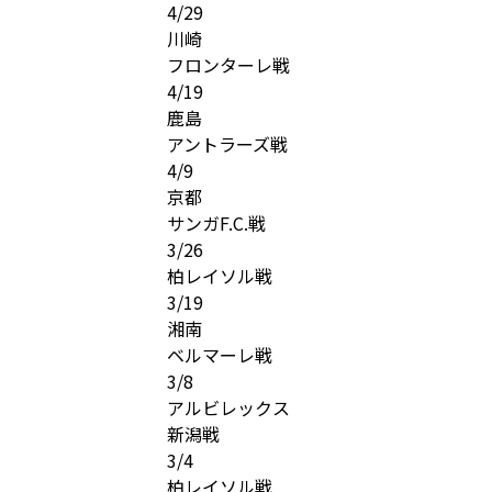
4/29
川崎
フロンターレ戦
4/19
鹿島
アントラーズ戦
4/9
京都
サンガF.C.戦
3/26
柏レイソル戦
3/19
湘南
ベルマーレ戦
3/8
アルビレックス
新潟戦
3/4
柏レイソル戦