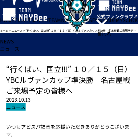
HOME
TICKET
MATCH
TEAM
NEWS
GOODS
FAN
ACADEMY
SCHO
ホーム
>
ニュース
>
“行くばい、国立!!!” １０／１５（日）YBCルヴァンカップ準決勝 名古屋戦ご来場予定の皆様へ
閉じる
NEWS
ニュース
“行くばい、国立!!!” １０／１５（日）
YBCルヴァンカップ準決勝 名古屋戦
ご来場予定の皆様へ
2023.10.13
ニュース
いつもアビスパ福岡を応援いただきありがとうございま
す。