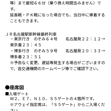
等）まで最短６６分（乗り換え時間含みません）で
す。
延長戦・ＰＫ戦になった場合でも、当日中に帰着する
こともできます。
ＪＲ名古屋駅新幹線最終列車
・東京行き のぞみ６４号 名古屋発２２：１２→
東京着２３：４５
・博多行き のぞみ５９号 名古屋発２０：３３→
博多着２３：５１
※予告なく変更、遅延等発生する場合がございますの
で、各交通機関のホームページ等でご確認下さい。
●座席図
■入場ゲート
Ｗ２、Ｅ７、Ｎ１０、Ｓ５ゲートの４箇所です。
※アウェイ指定席は、「Ｓ５ゲート」からご入場くだ
さい。