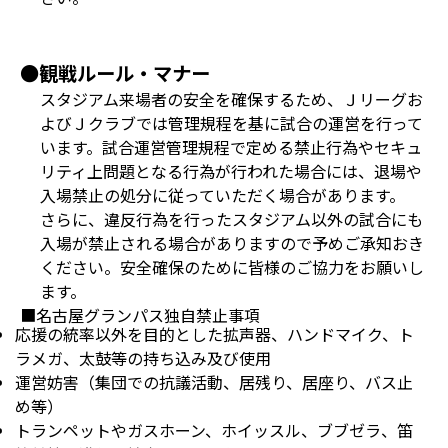
●観戦ルール・マナー
スタジアム来場者の安全を確保するため、Ｊリーグお
よびＪクラブでは管理規程を基に試合の運営を行って
います。試合運営管理規程で定める禁止行為やセキュ
リティ上問題となる行為が行われた場合には、退場や
入場禁止の処分に従っていただく場合があります。
さらに、違反行為を行ったスタジアム以外の試合にも
入場が禁止される場合がありますので予めご承知おき
ください。安全確保のために皆様のご協力をお願いし
ます。
■名古屋グランパス独自禁止事項
応援の統率以外を目的とした拡声器、ハンドマイク、ト
ラメガ、太鼓等の持ち込み及び使用
運営妨害（集団での抗議活動、居残り、居座り、バス止
め等）
トランペットやガスホーン、ホイッスル、ブブゼラ、笛