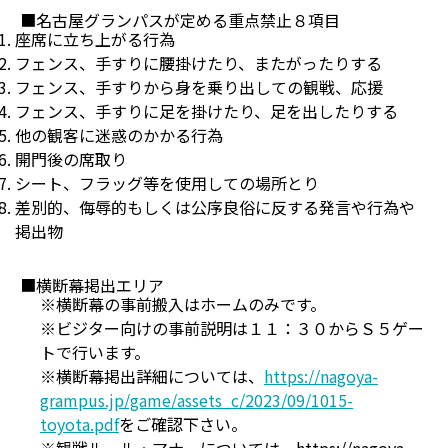
■名古屋グランパスが定める重点禁止８項目
座席に立ち上がる行為
フェンス、手すりに腰掛けたり、またがったりする
フェンス、手すりから身を乗り出しての観戦、応援
フェンス、手すりに足を掛けたり、足を出したりする
他の観客に迷惑のかかる行為
開門後の席取り
シート、フラッグ等を使用しての場所とり
差別的、侮辱的もしくは公序良俗に反する発言や行為や
掲出物
■横断幕掲出エリア
※横断幕の事前搬入はホームのみです。
※ビジター向けの事前説明は１１：３０からＳ５ゲー
トで行います。
※横断幕掲出詳細については、
https://nagoya-
grampus.jp/game/assets_c/2023/09/1015-
toyota.pdf
をご確認下さい。