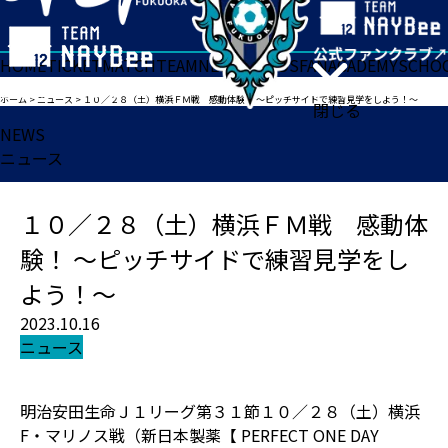
HOME
TICKET
MATCH
TEAM
NEWS
GOODS
FAN
ACADEMY
SCHO
ホーム
>
ニュース
>
１０／２８（土）横浜ＦＭ戦 感動体験！ ～ピッチサイドで練習見学をしよう！～
閉じる
NEWS
ニュース
１０／２８（土）横浜ＦＭ戦 感動体
験！ ～ピッチサイドで練習見学をし
よう！～
2023.10.16
ニュース
明治安田生命Ｊ１リーグ第３１節１０／２８（土）横浜
F・マリノス戦（新日本製薬【 PERFECT ONE DAY