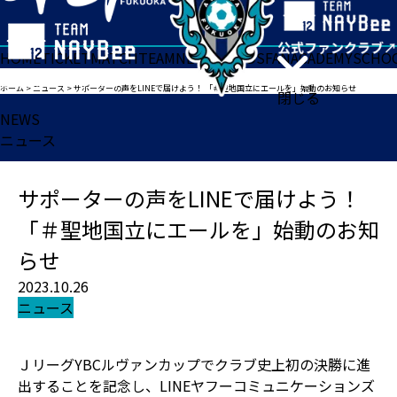
HOME
TICKET
MATCH
TEAM
NEWS
GOODS
FAN
ACADEMY
SCHO
ホーム
>
ニュース
>
サポーターの声をLINEで届けよう！ 「＃聖地国立にエールを」始動のお知らせ
閉じる
NEWS
ニュース
サポーターの声をLINEで届けよう！
「＃聖地国立にエールを」始動のお知
らせ
2023.10.26
ニュース
ＪリーグYBCルヴァンカップでクラブ史上初の決勝に進
出することを記念し、LINEヤフーコミュニケーションズ