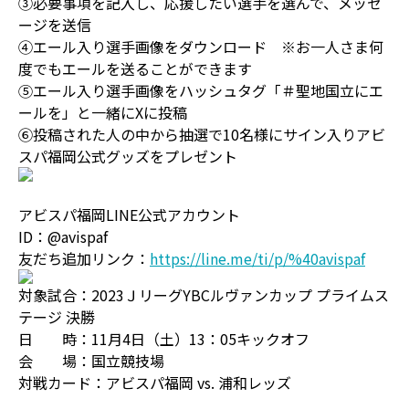
③必要事項を記入し、応援したい選手を選んで、メッセ
ージを送信
④エール入り選手画像をダウンロード ※お一人さま何
度でもエールを送ることができます
⑤エール入り選手画像をハッシュタグ「＃聖地国立にエ
ールを」と一緒にXに投稿
⑥投稿された人の中から抽選で10名様にサイン入りアビ
スパ福岡公式グッズをプレゼント
アビスパ福岡LINE公式アカウント
ID：@avispaf
友だち追加リンク：
https://line.me/ti/p/%40avispaf
対象試合：2023ＪリーグYBCルヴァンカップ プライムス
テージ 決勝
日 時：11月4日（土）13：05キックオフ
会 場：国立競技場
対戦カード：アビスパ福岡 vs. 浦和レッズ